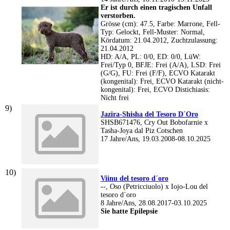
Er ist durch einen tragischen Unfall
verstorben.
Grösse (cm): 47.5, Farbe: Marrone, Fell-
Typ: Gelockt, Fell-Muster: Normal,
Kördatum: 21.04.2012, Zuchtzulassung:
21.04.2012
HD: A/A, PL: 0/0, ED: 0/0, LüW:
Frei/Typ 0, BFJE: Frei (A/A), LSD: Frei
(G/G), FU: Frei (F/F), ECVO Katarakt
(kongenital): Frei, ECVO Katarakt (nicht-
kongenital): Frei, ECVO Distichiasis:
Nicht frei
Jazira-Shisha del Tesoro D´Oro
SHSB671476, Cry Out Bobofarnie x
Tasha-Joya dal Piz Cotschen
17 Jahre/Ans, 19.03.2008-08.10.2025
Viinu del tesoro d´oro
--, Oso (Petricciuolo) x Iojo-Lou del
tesoro d`oro
8 Jahre/Ans, 28.08.2017-03.10.2025
Sie hatte Epilepsie