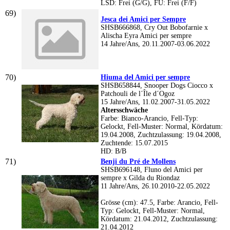
LSD: Frei (G/G), FU: Frei (F/F)
Jesca dei Amici per Sempre
SHSB666868, Cry Out Bobofarnie x
Alischa Eyra Amici per sempre
14 Jahre/Ans, 20.11.2007-03.06.2022
Hiuma del Amici per sempre
SHSB658844, Snooper Dogs Ciocco x
Patchouli de l´Île d´Ogoz
15 Jahre/Ans, 11.02.2007-31.05.2022
Altersschwäche
Farbe: Bianco-Arancio, Fell-Typ:
Gelockt, Fell-Muster: Normal, Kördatum:
19.04.2008, Zuchtzulassung: 19.04.2008,
Zuchtende: 15.07.2015
HD: B/B
Benji du Pré de Mollens
SHSB696148, Fluno del Amici per
sempre x Gilda du Riondaz
11 Jahre/Ans, 26.10.2010-22.05.2022
Grösse (cm): 47.5, Farbe: Arancio, Fell-
Typ: Gelockt, Fell-Muster: Normal,
Kördatum: 21.04.2012, Zuchtzulassung:
21.04.2012