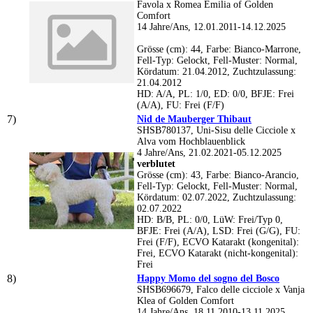
Favola x Romea Emilia of Golden
Comfort
14 Jahre/Ans, 12.01.2011-14.12.2025
Grösse (cm): 44, Farbe: Bianco-Marrone,
Fell-Typ: Gelockt, Fell-Muster: Normal,
Kördatum: 21.04.2012, Zuchtzulassung:
21.04.2012
HD: A/A, PL: 1/0, ED: 0/0, BFJE: Frei
(A/A), FU: Frei (F/F)
Nid de Mauberger Thibaut
SHSB780137, Uni-Sisu delle Cicciole x
Alva vom Hochblauenblick
4 Jahre/Ans, 21.02.2021-05.12.2025
verblutet
Grösse (cm): 43, Farbe: Bianco-Arancio,
Fell-Typ: Gelockt, Fell-Muster: Normal,
Kördatum: 02.07.2022, Zuchtzulassung:
02.07.2022
HD: B/B, PL: 0/0, LüW: Frei/Typ 0,
BFJE: Frei (A/A), LSD: Frei (G/G), FU:
Frei (F/F), ECVO Katarakt (kongenital):
Frei, ECVO Katarakt (nicht-kongenital):
Frei
Happy Momo del sogno del Bosco
SHSB696679, Falco delle cicciole x Vanja
Klea of Golden Comfort
14 Jahre/Ans, 18.11.2010-13.11.2025