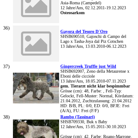
Asia-Roma (Campedel)
12 Jahre/Ans, 02.12.2011-19.12.2023
Osteosarkom
Gayora del Tesoro D´Oro
SHSB690510, Gajoschi di Campo del
Lago x Tasha-Joya dal Piz Cotschen
13 Jahre/Ans, 13.03.2010-06.12.2023
Gingercreek Truffle just Wild
SHSB692007, Zeno della Metaurense x
Eboni delle cicciole
13 Jahre/Ans, 18.05.2010-07.11.2023
gem. Tierarzt nicht klar bespimmbar
Grösse (cm): 48, Farbe: , Fell-Typ:
Gelockt, Fell-Muster: Normal, Kördatum:
21.04.2012, Zuchtzulassung: 21.04.2012
HD: B/B, PL: 0/0, ED: 0/0, BFJE: Frei
(A/A), FU: Frei (F/F)
Rambo (Tassinari)
SHSB709330, Buk x Baby
12 Jahre/Ans, 15.05.2011-30.10.2023
Grösse (cm): 42, Farbe: Roano-Marrone,