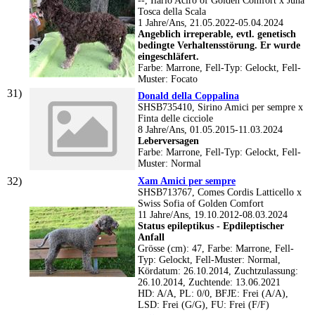
--, Ilario Aciro of Golden Comfort x Juna
Tosca della Scala
1 Jahre/Ans, 21.05.2022-05.04.2024
Angeblich irreperable, evtl. genetisch
bedingte Verhaltensstörung. Er wurde
eingeschläfert.
Farbe: Marrone, Fell-Typ: Gelockt, Fell-
Muster: Focato
Donald della Coppalina
SHSB735410, Sirino Amici per sempre x
Finta delle cicciole
8 Jahre/Ans, 01.05.2015-11.03.2024
Leberversagen
Farbe: Marrone, Fell-Typ: Gelockt, Fell-
Muster: Normal
Xam Amici per sempre
SHSB713767, Comes Cordis Latticello x
Swiss Sofia of Golden Comfort
11 Jahre/Ans, 19.10.2012-08.03.2024
Status epileptikus - Epdileptischer
Anfall
Grösse (cm): 47, Farbe: Marrone, Fell-
Typ: Gelockt, Fell-Muster: Normal,
Kördatum: 26.10.2014, Zuchtzulassung:
26.10.2014, Zuchtende: 13.06.2021
HD: A/A, PL: 0/0, BFJE: Frei (A/A),
LSD: Frei (G/G), FU: Frei (F/F)