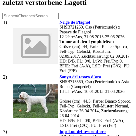
zuletzt verstorbene Lagotti
Neige de Plagnol
SHSB721269, Oso (Petricciuolo) x
Papaye de Plagnol
12 Jahre/Ans, 31.08.2013-25.06.2026
Tumor auf den Lymphdrüsen
Grösse (cm): 44, Farbe: Bianco Sporco,
Fell-Typ: Gelockt, Kördatum:
02.09.2017, Zuchtzulassung: 02.09.2017
HD: B/B, PL: 0/0, LüW: Frei/Typ 0,
BFJE: Frei (A/A), LSD: Frei (G/G), FU:
Frei (F/F)
Sanyu del tesoro d`oro
SHSB715569, Oso (Petricciuolo) x Asia-
Roma (Campedel)
13 Jahre/Ans, 16.01.2013-31.03.2026
Grösse (cm): 44.5, Farbe: Bianco Sporco,
Fell-Typ: Gelockt, Fell-Muster: Normal,
Kördatum: 26.04.2014, Zuchtzulassung:
26.04.2014
HD: B/B, PL: 0/0, BFJE: Frei (A/A),
LSD: Frei (G/G), FU: Frei (F/F)
Iojo-Lou del tesoro d`oro