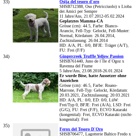
Osija del tesoro d`oro
SHSB712388, Oso (Petricciuolo) x Lioba
dei Amici per Sempre
11 Jahre/Ans, 21.07.2012-05.02.2024
Geplatztes Mamma-CA
Grösse (cm): 44.5, Farbe: Bianco-
Arancio, Fell-Typ: Gelockt, Fell-Muster:
Normal, Kördatum: 26.04.2014,
Zuchtzulassung: 26.04.2014
HD: A/A, PL: 0/0, BFJE: Träger (A/T),
FU: Frei (F/F)
Gingercreek Truffle Yellow Passion
SHSB761440, Juno de l´Île d´Ogoz x
Ravenna del Fiume
5 Jahre/Ans, 23.08.2018-26.01.2024
Er wurde Böse, hatte Aussetzer ohne
Anzeichen
Grösse (cm): 46.5, Farbe: Roano-
Marrone, Fell-Typ: Gelockt, Kördatum:
20.03.2021, Zuchtzulassung: 20.03.2021
HD: A/A, PL: 0/0, ED: 0/0, LüW:
Frei/Typ 0, BFJE: Frei (A/A), LSD: Frei
(G/G), FU: Frei (F/F), ECVO Katarakt
(kongenital): Frei, ECVO Katarakt (nicht-
kongenital): Frei
Ferox del Tesoro D´Oro
SHSB706477, Lagotterie Baltico Fredo x