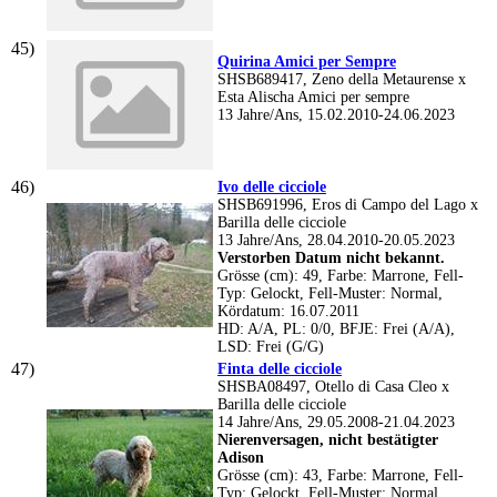
Quirina Amici per Sempre
SHSB689417, Zeno della Metaurense x
Esta Alischa Amici per sempre
13 Jahre/Ans, 15.02.2010-24.06.2023
Ivo delle cicciole
SHSB691996, Eros di Campo del Lago x
Barilla delle cicciole
13 Jahre/Ans, 28.04.2010-20.05.2023
Verstorben Datum nicht bekannt.
Grösse (cm): 49, Farbe: Marrone, Fell-
Typ: Gelockt, Fell-Muster: Normal,
Kördatum: 16.07.2011
HD: A/A, PL: 0/0, BFJE: Frei (A/A),
LSD: Frei (G/G)
Finta delle cicciole
SHSBA08497, Otello di Casa Cleo x
Barilla delle cicciole
14 Jahre/Ans, 29.05.2008-21.04.2023
Nierenversagen, nicht bestätigter
Adison
Grösse (cm): 43, Farbe: Marrone, Fell-
Typ: Gelockt, Fell-Muster: Normal,