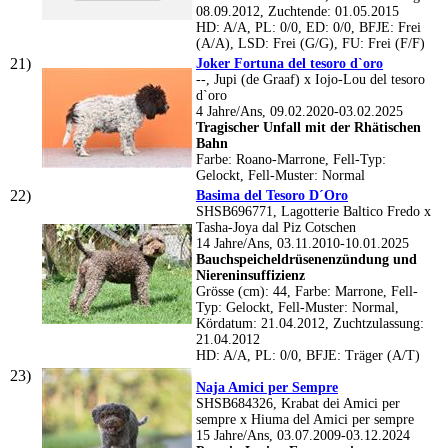
08.09.2012, Zuchtende: 01.05.2015
HD: A/A, PL: 0/0, ED: 0/0, BFJE: Frei
(A/A), LSD: Frei (G/G), FU: Frei (F/F)
Joker Fortuna del tesoro d`oro
--, Jupi (de Graaf) x Iojo-Lou del tesoro
d`oro
4 Jahre/Ans, 09.02.2020-03.02.2025
Tragischer Unfall mit der Rhätischen
Bahn
Farbe: Roano-Marrone, Fell-Typ:
Gelockt, Fell-Muster: Normal
Basima del Tesoro D´Oro
SHSB696771, Lagotterie Baltico Fredo x
Tasha-Joya dal Piz Cotschen
14 Jahre/Ans, 03.11.2010-10.01.2025
Bauchspeicheldrüsenenzündung und
Niereninsuffizienz
Grösse (cm): 44, Farbe: Marrone, Fell-
Typ: Gelockt, Fell-Muster: Normal,
Kördatum: 21.04.2012, Zuchtzulassung:
21.04.2012
HD: A/A, PL: 0/0, BFJE: Träger (A/T)
Naja Amici per Sempre
SHSB684326, Krabat dei Amici per
sempre x Hiuma del Amici per sempre
15 Jahre/Ans, 03.07.2009-03.12.2024