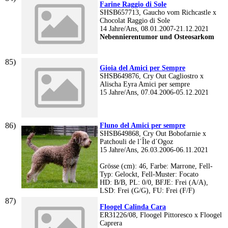
Farine Raggio di Sole
SHSB657713, Gaucho vom Richcastle x
Chocolat Raggio di Sole
14 Jahre/Ans, 08.01.2007-21.12.2021
Nebennierentumor und Osteosarkom
Gioia del Amici per Sempre
SHSB649876, Cry Out Cagliostro x
Alischa Eyra Amici per sempre
15 Jahre/Ans, 07.04.2006-05.12.2021
Fluno del Amici per sempre
SHSB649868, Cry Out Bobofarnie x
Patchouli de l´Île d´Ogoz
15 Jahre/Ans, 26.03.2006-06.11.2021
Grösse (cm): 46, Farbe: Marrone, Fell-
Typ: Gelockt, Fell-Muster: Focato
HD: B/B, PL: 0/0, BFJE: Frei (A/A),
LSD: Frei (G/G), FU: Frei (F/F)
Floogel Calinda Cara
ER31226/08, Floogel Pittoresco x Floogel
Caprera