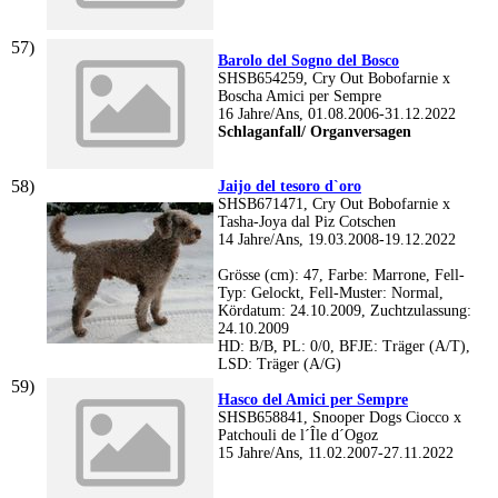
Barolo del Sogno del Bosco
SHSB654259, Cry Out Bobofarnie x
Boscha Amici per Sempre
16 Jahre/Ans, 01.08.2006-31.12.2022
Schlaganfall/ Organversagen
Jaijo del tesoro d`oro
SHSB671471, Cry Out Bobofarnie x
Tasha-Joya dal Piz Cotschen
14 Jahre/Ans, 19.03.2008-19.12.2022
Grösse (cm): 47, Farbe: Marrone, Fell-
Typ: Gelockt, Fell-Muster: Normal,
Kördatum: 24.10.2009, Zuchtzulassung:
24.10.2009
HD: B/B, PL: 0/0, BFJE: Träger (A/T),
LSD: Träger (A/G)
Hasco del Amici per Sempre
SHSB658841, Snooper Dogs Ciocco x
Patchouli de l´Île d´Ogoz
15 Jahre/Ans, 11.02.2007-27.11.2022