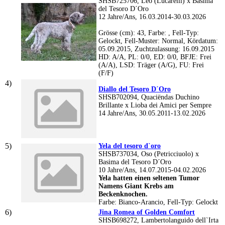
SHSB725706, Leo (Lucarelli) x Basima
del Tesoro D´Oro
12 Jahre/Ans, 16.03.2014-30.03.2026
Grösse (cm): 43, Farbe: , Fell-Typ:
Gelockt, Fell-Muster: Normal, Kördatum:
05.09.2015, Zuchtzulassung: 16.09.2015
HD: A/A, PL: 0/0, ED: 0/0, BFJE: Frei
(A/A), LSD: Träger (A/G), FU: Frei
(F/F)
Diallo del Tesoro D´Oro
SHSB702094, Quaciëndas Duchino
Brillante x Lioba dei Amici per Sempre
14 Jahre/Ans, 30.05.2011-13.02.2026
Yela del tesoro d`oro
SHSB737034, Oso (Petricciuolo) x
Basima del Tesoro D´Oro
10 Jahre/Ans, 14.07.2015-04.02.2026
Yela hatten einen seltenen Tumor
Namens Giant Krebs am
Beckenknochen.
Farbe: Bianco-Arancio, Fell-Typ: Gelockt
Jina Romea of Golden Comfort
SHSB698272, Lambertolanguido dell`Irta