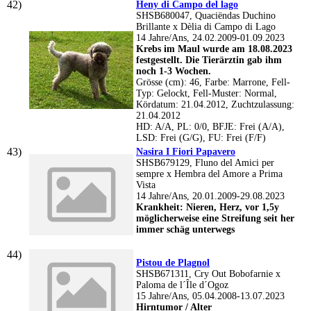
Heny di Campo del lago
SHSB680047, Quaciëndas Duchino
Brillante x Dèlia di Campo di Lago
14 Jahre/Ans, 24.02.2009-01.09.2023
Krebs im Maul wurde am 18.08.2023
festgestellt. Die Tierärztin gab ihm
noch 1-3 Wochen.
Grösse (cm): 46, Farbe: Marrone, Fell-
Typ: Gelockt, Fell-Muster: Normal,
Kördatum: 21.04.2012, Zuchtzulassung:
21.04.2012
HD: A/A, PL: 0/0, BFJE: Frei (A/A),
LSD: Frei (G/G), FU: Frei (F/F)
Nasira I Fiori Papavero
SHSB679129, Fluno del Amici per
sempre x Hembra del Amore a Prima
Vista
14 Jahre/Ans, 20.01.2009-29.08.2023
Krankheit: Nieren, Herz, vor 1,5y
möglicherweise eine Streifung seit her
immer schäg unterwegs
Pistou de Plagnol
SHSB671311, Cry Out Bobofarnie x
Paloma de l´Île d´Ogoz
15 Jahre/Ans, 05.04.2008-13.07.2023
Hirntumor / Alter