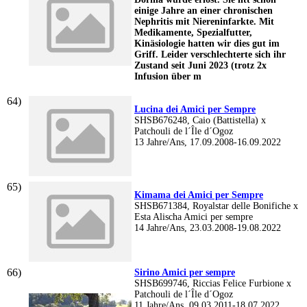
einige Jahre an einer chronischen
Nephritis mit Niereninfarkte. Mit
Medikamente, Spezialfutter,
Kinäsiologie hatten wir dies gut im
Griff. Leider verschlechterte sich ihr
Zustand seit Juni 2023 (trotz 2x
Infusion über m
Lucina dei Amici per Sempre
SHSB676248, Caio (Battistella) x
Patchouli de l´Île d´Ogoz
13 Jahre/Ans, 17.09.2008-16.09.2022
Kimama dei Amici per Sempre
SHSB671384, Royalstar delle Bonifiche x
Esta Alischa Amici per sempre
14 Jahre/Ans, 23.03.2008-19.08.2022
Sirino Amici per sempre
SHSB699746, Riccias Felice Furbione x
Patchouli de l´Île d´Ogoz
11 Jahre/Ans, 09.03.2011-18.07.2022