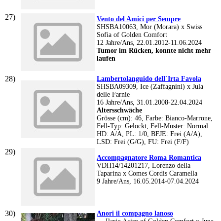
Vento del Amici per Sempre
SHSBA10063, Mor (Morara) x Swiss
Sofia of Golden Comfort
12 Jahre/Ans, 22.01.2012-11.06.2024
Tumor im Rücken, konnte nicht mehr
laufen
Lambertolanguido dell`Irta Favola
SHSBA09309, Ice (Zaffagnini) x Jula
delle Farnie
16 Jahre/Ans, 31.01.2008-22.04.2024
Altersschwäche
Grösse (cm): 46, Farbe: Bianco-Marrone,
Fell-Typ: Gelockt, Fell-Muster: Normal
HD: A/A, PL: 1/0, BFJE: Frei (A/A),
LSD: Frei (G/G), FU: Frei (F/F)
Accompagnatore Roma Romantica
VDH14/14201217, Lorenzo della
Taparina x Comes Cordis Caramella
9 Jahre/Ans, 16.05.2014-07.04.2024
Anori il compagno lanoso