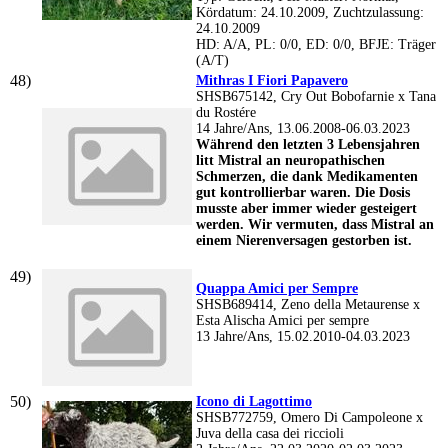
Kördatum: 24.10.2009, Zuchtzulassung:
24.10.2009
HD: A/A, PL: 0/0, ED: 0/0, BFJE: Träger
(A/T)
Mithras I Fiori Papavero
SHSB675142, Cry Out Bobofarnie x Tana
du Rostére
14 Jahre/Ans, 13.06.2008-06.03.2023
Während den letzten 3 Lebensjahren
litt Mistral an neuropathischen
Schmerzen, die dank Medikamenten
gut kontrollierbar waren. Die Dosis
musste aber immer wieder gesteigert
werden. Wir vermuten, dass Mistral an
einem Nierenversagen gestorben ist.
Quappa Amici per Sempre
SHSB689414, Zeno della Metaurense x
Esta Alischa Amici per sempre
13 Jahre/Ans, 15.02.2010-04.03.2023
Icono di Lagottimo
SHSB772759, Omero Di Campoleone x
Juva della casa dei riccioli