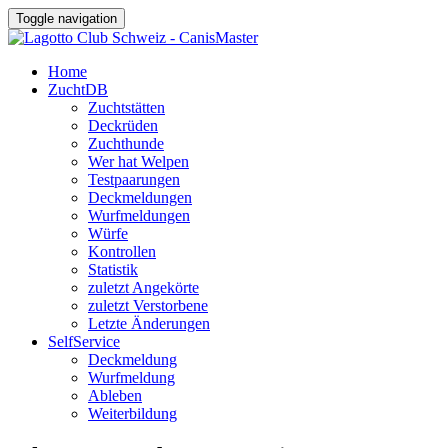
Toggle navigation
Home
ZuchtDB
Zuchtstätten
Deckrüden
Zuchthunde
Wer hat Welpen
Testpaarungen
Deckmeldungen
Wurfmeldungen
Würfe
Kontrollen
Statistik
zuletzt Angekörte
zuletzt Verstorbene
Letzte Änderungen
SelfService
Deckmeldung
Wurfmeldung
Ableben
Weiterbildung