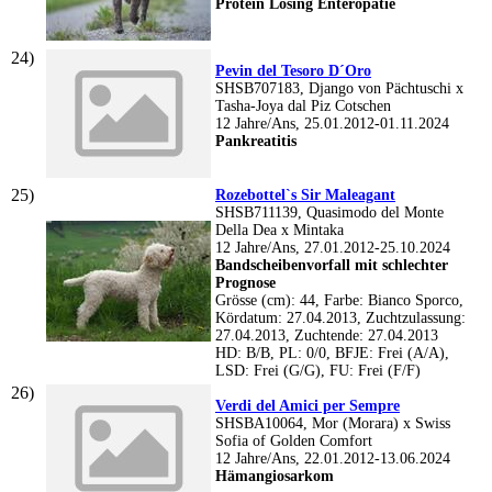
Protein Losing Enteropatie
Pevin del Tesoro D´Oro
SHSB707183, Django von Pächtuschi x
Tasha-Joya dal Piz Cotschen
12 Jahre/Ans, 25.01.2012-01.11.2024
Pankreatitis
Rozebottel`s Sir Maleagant
SHSB711139, Quasimodo del Monte
Della Dea x Mintaka
12 Jahre/Ans, 27.01.2012-25.10.2024
Bandscheibenvorfall mit schlechter
Prognose
Grösse (cm): 44, Farbe: Bianco Sporco,
Kördatum: 27.04.2013, Zuchtzulassung:
27.04.2013, Zuchtende: 27.04.2013
HD: B/B, PL: 0/0, BFJE: Frei (A/A),
LSD: Frei (G/G), FU: Frei (F/F)
Verdi del Amici per Sempre
SHSBA10064, Mor (Morara) x Swiss
Sofia of Golden Comfort
12 Jahre/Ans, 22.01.2012-13.06.2024
Hämangiosarkom