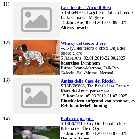
Eccolino dell´ Arco di Rosa
SHSB694708, Lagotterie Baltico Fredo x
Bella-Gioia dal Migliore
15 Jahre/Ans, 01.08.2010-02.09.2025
Altersschwäche
Whisky del tesoro d`oro
--, Kayu del tesoro d´oro x Osija del
tesoro d`oro
6 Jahre/Ans, 02.01.2019-22.08.2025
bösartiges Lymphom
Farbe: Roano-Marrone, Fell-Typ:
Gelockt, Fell-Muster: Normal
Amiga della Casa dei Riccioli
SHSB689863, Tio Babe's Ines Dante x
Kiera dei Amici per sempre
15 Jahre/Ans, 05.03.2010-21.07.2025
Einschläfern aufgrund von Atemnot, ev
Kehlkopfdeckellähmung
Padou de plagnol
SHSB671310, Cry Out Bobofarnie x
Paloma de l´Île d´Ogoz
17 Jahre/Ans, 05.04.2008-06.07.2025
Herzinsuffizient