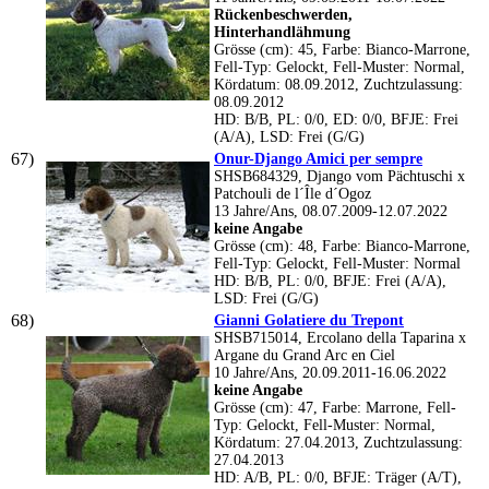
Rückenbeschwerden,
Hinterhandlähmung
Grösse (cm): 45, Farbe: Bianco-Marrone,
Fell-Typ: Gelockt, Fell-Muster: Normal,
Kördatum: 08.09.2012, Zuchtzulassung:
08.09.2012
HD: B/B, PL: 0/0, ED: 0/0, BFJE: Frei
(A/A), LSD: Frei (G/G)
Onur-Django Amici per sempre
SHSB684329, Django vom Pächtuschi x
Patchouli de l´Île d´Ogoz
13 Jahre/Ans, 08.07.2009-12.07.2022
keine Angabe
Grösse (cm): 48, Farbe: Bianco-Marrone,
Fell-Typ: Gelockt, Fell-Muster: Normal
HD: B/B, PL: 0/0, BFJE: Frei (A/A),
LSD: Frei (G/G)
Gianni Golatiere du Trepont
SHSB715014, Ercolano della Taparina x
Argane du Grand Arc en Ciel
10 Jahre/Ans, 20.09.2011-16.06.2022
keine Angabe
Grösse (cm): 47, Farbe: Marrone, Fell-
Typ: Gelockt, Fell-Muster: Normal,
Kördatum: 27.04.2013, Zuchtzulassung:
27.04.2013
HD: A/B, PL: 0/0, BFJE: Träger (A/T),