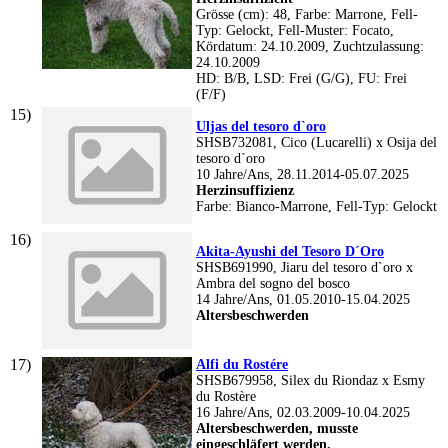
Grösse (cm): 48, Farbe: Marrone, Fell-
Typ: Gelockt, Fell-Muster: Focato,
Kördatum: 24.10.2009, Zuchtzulassung:
24.10.2009
HD: B/B, LSD: Frei (G/G), FU: Frei
(F/F)
Uljas del tesoro d`oro
SHSB732081, Cico (Lucarelli) x Osija del
tesoro d`oro
10 Jahre/Ans, 28.11.2014-05.07.2025
Herzinsuffizienz
Farbe: Bianco-Marrone, Fell-Typ: Gelockt
Akita-Ayushi del Tesoro D´Oro
SHSB691990, Jiaru del tesoro d`oro x
Ambra del sogno del bosco
14 Jahre/Ans, 01.05.2010-15.04.2025
Altersbeschwerden
Alfi du Rostére
SHSB679958, Silex du Riondaz x Esmy
du Rostère
16 Jahre/Ans, 02.03.2009-10.04.2025
Altersbeschwerden, musste
eingeschläfert werden.