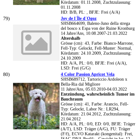
Kördatum: 01.11.2008, Zuchtzulassung:
01.11.2008
HD: B/B, PL: , BFJE: Frei (A/A)
Joy de l´Île d´Ogoz
SHSB664699, Baleno-Juno della strega
del bosco x Espa von der Ruine Kronburg
14 Jahre/Ans, 10.08.2007-21.03.2022
Altershalb
Grösse (cm): 43, Farbe: Bianco-Marrone,
Fell-Typ: Gelockt, Fell-Muster: Normal,
Kördatum: 24.10.2009, Zuchtzulassung:
24.10.2009
HD: A/A, PL: 0/0, BFJE: Frei (A/A),
LSD: Frei (G/G)
4 Color Passion Apricot Vela
SHSB689712, Tartoriccio Ardoleon x
Bella-Ria dal Migliore
11 Jahre/Ans, 05.03.2010-04.03.2022
Entzündung, wahrscheinlich Tumor im
Bauchraum
Grösse (cm): 41, Farbe: Arancio, Fell-
Typ: Gelockt, Labor Nr.: LR294,
Kördatum: 21.04.2012, Zuchtzulassung:
21.04.2012
HD: A/A, PL: 0/0, ED: 0/0, BFJE: Träger
(A/T), LSD: Träger (A/G), FU: Träger
(F/f), ECVO Katarakt (kongenital): Frei,
ISAG DNA-Profil: , Gewicht in kg: 12