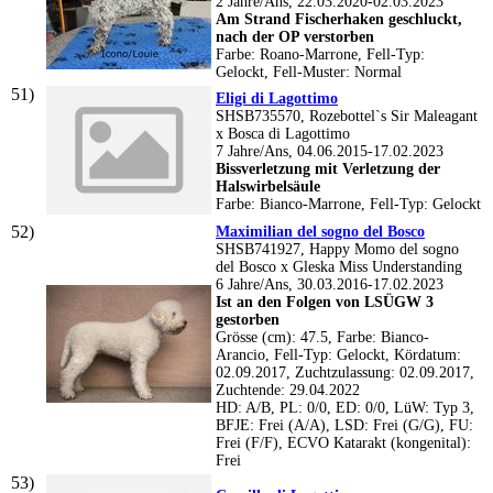
2 Jahre/Ans, 22.03.2020-02.03.2023
Am Strand Fischerhaken geschluckt,
nach der OP verstorben
Farbe: Roano-Marrone, Fell-Typ:
Gelockt, Fell-Muster: Normal
Eligi di Lagottimo
SHSB735570, Rozebottel`s Sir Maleagant
x Bosca di Lagottimo
7 Jahre/Ans, 04.06.2015-17.02.2023
Bissverletzung mit Verletzung der
Halswirbelsäule
Farbe: Bianco-Marrone, Fell-Typ: Gelockt
Maximilian del sogno del Bosco
SHSB741927, Happy Momo del sogno
del Bosco x Gleska Miss Understanding
6 Jahre/Ans, 30.03.2016-17.02.2023
Ist an den Folgen von LSÜGW 3
gestorben
Grösse (cm): 47.5, Farbe: Bianco-
Arancio, Fell-Typ: Gelockt, Kördatum:
02.09.2017, Zuchtzulassung: 02.09.2017,
Zuchtende: 29.04.2022
HD: A/B, PL: 0/0, ED: 0/0, LüW: Typ 3,
BFJE: Frei (A/A), LSD: Frei (G/G), FU:
Frei (F/F), ECVO Katarakt (kongenital):
Frei