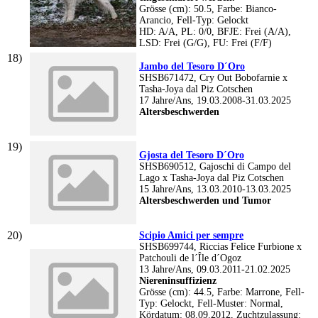
Grösse (cm): 50.5, Farbe: Bianco-
Arancio, Fell-Typ: Gelockt
HD: A/A, PL: 0/0, BFJE: Frei (A/A),
LSD: Frei (G/G), FU: Frei (F/F)
Jambo del Tesoro D´Oro
SHSB671472, Cry Out Bobofarnie x
Tasha-Joya dal Piz Cotschen
17 Jahre/Ans, 19.03.2008-31.03.2025
Altersbeschwerden
Gjosta del Tesoro D´Oro
SHSB690512, Gajoschi di Campo del
Lago x Tasha-Joya dal Piz Cotschen
15 Jahre/Ans, 13.03.2010-13.03.2025
Altersbeschwerden und Tumor
Scipio Amici per sempre
SHSB699744, Riccias Felice Furbione x
Patchouli de l´Île d´Ogoz
13 Jahre/Ans, 09.03.2011-21.02.2025
Niereninsuffizienz
Grösse (cm): 44.5, Farbe: Marrone, Fell-
Typ: Gelockt, Fell-Muster: Normal,
Kördatum: 08.09.2012, Zuchtzulassung: