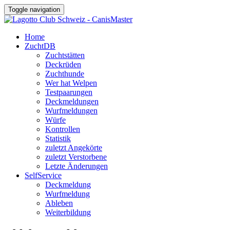
Toggle navigation
Home
ZuchtDB
Zuchtstätten
Deckrüden
Zuchthunde
Wer hat Welpen
Testpaarungen
Deckmeldungen
Wurfmeldungen
Würfe
Kontrollen
Statistik
zuletzt Angekörte
zuletzt Verstorbene
Letzte Änderungen
SelfService
Deckmeldung
Wurfmeldung
Ableben
Weiterbildung