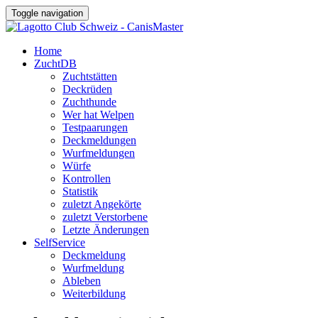
Toggle navigation
Home
ZuchtDB
Zuchtstätten
Deckrüden
Zuchthunde
Wer hat Welpen
Testpaarungen
Deckmeldungen
Wurfmeldungen
Würfe
Kontrollen
Statistik
zuletzt Angekörte
zuletzt Verstorbene
Letzte Änderungen
SelfService
Deckmeldung
Wurfmeldung
Ableben
Weiterbildung