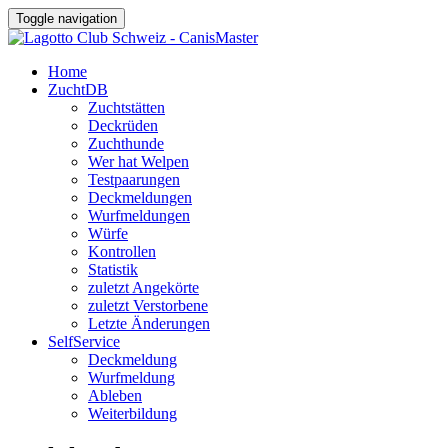
Toggle navigation
Home
ZuchtDB
Zuchtstätten
Deckrüden
Zuchthunde
Wer hat Welpen
Testpaarungen
Deckmeldungen
Wurfmeldungen
Würfe
Kontrollen
Statistik
zuletzt Angekörte
zuletzt Verstorbene
Letzte Änderungen
SelfService
Deckmeldung
Wurfmeldung
Ableben
Weiterbildung