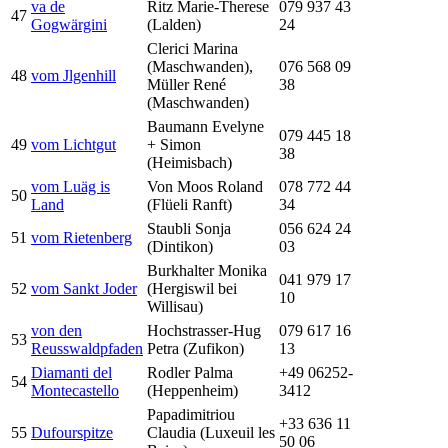
va de
Ritz Marie-Therese
079 937 43
47
Gogwärgini
(Lalden)
24
Clerici Marina
(Maschwanden),
076 568 09
48
vom Jlgenhill
Müller René
38
(Maschwanden)
Baumann Evelyne
079 445 18
49
vom Lichtgut
+ Simon
38
(Heimisbach)
vom Luäg is
Von Moos Roland
078 772 44
50
Land
(Flüeli Ranft)
34
Staubli Sonja
056 624 24
51
vom Rietenberg
(Dintikon)
03
Burkhalter Monika
041 979 17
52
vom Sankt Joder
(Hergiswil bei
10
Willisau)
von den
Hochstrasser-Hug
079 617 16
53
Reusswaldpfaden
Petra (Zufikon)
13
Diamanti del
Rodler Palma
+49 06252-
54
Montecastello
(Heppenheim)
3412
Papadimitriou
+33 636 11
55
Dufourspitze
Claudia (Luxeuil les
50 06