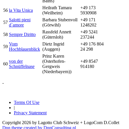
Bains)
Heilrath Tamara
+49 173
56
la Vita Unica
(Weilheim)
5930908
Salotti pieni
Barbara Stubenvoll
+49 171
57
d`amore
(Görwihl)
1248202
Rassfeld Annett
+49 5241
58
Sempre Diritto
(Gütersloh)
237244
Vom
Dietz Ingrid
+49 176 804
59
Hochblauenblick
(Auggen)
24 298
Prinz Karen
von der
(Osterhofen-
+49 8547
60
Schnüffelnase
Gergweis
914180
(Niederbayern))
-
Terms Of Use
|
Privacy Statement
Copyright 2026 by Lagotto Club Schweiz + LogoCom D.Collet
Dnn theme created by DnnConsulting.nl