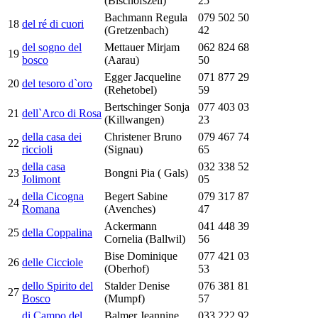
(Bischofszell)
25
Bachmann Regula
079 502 50
18
del ré di cuori
(Gretzenbach)
42
del sogno del
Mettauer Mirjam
062 824 68
19
bosco
(Aarau)
50
Egger Jacqueline
071 877 29
20
del tesoro d`oro
(Rehetobel)
59
Bertschinger Sonja
077 403 03
21
dell`Arco di Rosa
(Killwangen)
23
della casa dei
Christener Bruno
079 467 74
22
riccioli
(Signau)
65
della casa
032 338 52
23
Bongni Pia ( Gals)
Jolimont
05
della Cicogna
Begert Sabine
079 317 87
24
Romana
(Avenches)
47
Ackermann
041 448 39
25
della Coppalina
Cornelia (Ballwil)
56
Bise Dominique
077 421 03
26
delle Cicciole
(Oberhof)
53
dello Spirito del
Stalder Denise
076 381 81
27
Bosco
(Mumpf)
57
di Campo del
Balmer Jeannine
033 222 92