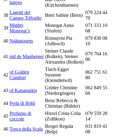
lanoso
(Kirchenthurnen)
Lagotti del
079 224 44
38
Bieri Sabine (Bern)
Campo Trifoglio
70
Mighty
Monegat Anna
071 333 10
39
Monegat`s
(Teufen)
68
Rönnqvist Pia
079 830 08
40
Naltanosens
(Adliswil)
10
Steiner Claude
079 764 16
41
nid de Mauberger
(Bolken), Steiner
06
Alexandra (Bolken)
Tlach-Egger
of Golden
062 751 61
42
Susanne
Comfort
80
(Kleindietwil)
Grütter Christine
062 849 55
43
of Kananaskis
(Niedergösgen)
66
Benz Rebecca &
44
Perla di Böhl
Christian (Bühler)
Profumo di
Hirzel Crista Celia
079 559 28
45
coccole
(Zollikon)
14
Berger Regula
031 819 41
46
Tosca della Scala
(Belp)
08