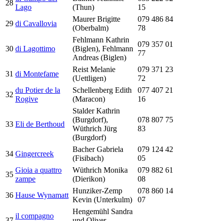
28
Lago
(Thun)
15
Maurer Brigitte
079 486 84
29
di Cavallovia
(Oberbalm)
78
Fehlmann Kathrin
079 357 01
30
di Lagottimo
(Biglen), Fehlmann
77
Andreas (Biglen)
Reist Melanie
079 371 23
31
di Montefame
(Uettligen)
72
du Potier de la
Schellenberg Edith
077 407 21
32
Rogive
(Maracon)
16
Stalder Kathrin
(Burgdorf),
078 807 75
33
Eli de Berthoud
Wüthrich Jürg
83
(Burgdorf)
Bacher Gabriela
079 124 42
34
Gingercreek
(Fisibach)
05
Gioia a quattro
Wüthrich Monika
079 882 61
35
zampe
(Dierikon)
08
Hunziker-Zemp
078 860 14
36
Hause Wynamatt
Kevin (Unterkulm)
07
Hengemühl Sandra
il compagno
37
und Oliver