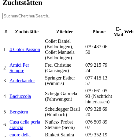
Zuchtstätten
E-
#
Zuchtstätte
Züchter
Phone
Web
Mail
Collet Daniel
(Bollodingen),
079 487 06
1
4 Color Passion
Collet Manuela
50
(Bollodingen)
Amici Per
Frei Christine
079 215 79
2
Sempre
(Gansingen)
24
Springer Esther
077 415 13
3
Anderkander
(Wimmis)
57
079 661 05
Schegg Gabriela
4
Baciuccola
93 (Nachricht
(Fahrwangen)
hinterlassen)
Scheidegger Basil
079 328 69
5
Bergstern
(Hünibach)
20
Casa della perla
Nuñez- Probst
076 509 89
6
arancia
Stefanie (Seon)
07
cuore della
Binkert Sandra
079 352 19