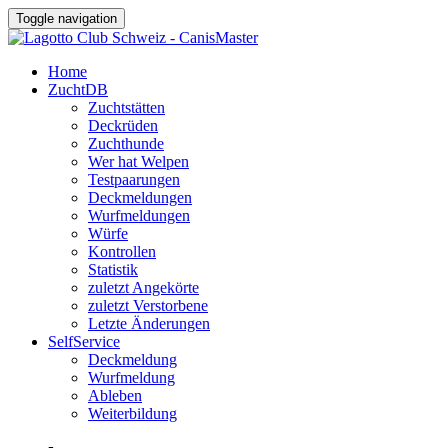
Toggle navigation
Home
ZuchtDB
Zuchtstätten
Deckrüden
Zuchthunde
Wer hat Welpen
Testpaarungen
Deckmeldungen
Wurfmeldungen
Würfe
Kontrollen
Statistik
zuletzt Angekörte
zuletzt Verstorbene
Letzte Änderungen
SelfService
Deckmeldung
Wurfmeldung
Ableben
Weiterbildung