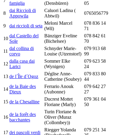
7
famiglia
(Densbüren)
05
dai Riccioli di
Caluori Ladina (
8
0765056779
Appowila
Abtwil)
Meloni Marcel
078 836 14
9
dai riccioli di seta
(Wil)
71
dal Castello del
Bänziger Eveline
078 842 61
10
Sole
(Bichelsee)
70
dal collina di
Schnyder Marie-
079 913 68
11
corvo
Louise (Utzenstorf)
99
dalla casa dai
Sommer Elke
079 623 58
12
Larici
(Wynigen)
24
Déglise Anne-
079 833 80
13
de l´Île d´Ogoz
Catherine (Soubey)
44
de la Baie des
Ferrario Anouk
079 642 27
14
Dieux
(Aubonne)
27
Ducrest Mottet
079 361 04
15
de la Chesalline
Floriane (Marly)
50
Turin Floriane &
de la forêt des
16
Oliver (Muraz
bacchantes
(Collombey))
Riegger Yolanda
079 251 34
17
dei pascoli verdi