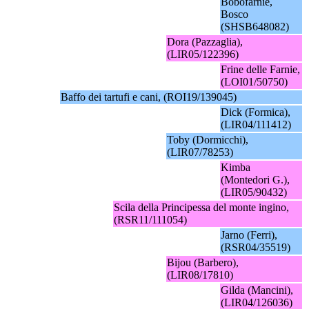
Bobofarnie,
Bosco
(SHSB648082)
Dora (Pazzaglia),
(LIR05/122396)
Frine delle Farnie,
(LOI01/50750)
Baffo dei tartufi e cani, (ROI19/139045)
Dick (Formica),
(LIR04/111412)
Toby (Dormicchi),
(LIR07/78253)
Kimba
(Montedori G.),
(LIR05/90432)
Scila della Principessa del monte ingino,
(RSR11/111054)
Jarno (Ferri),
(RSR04/35519)
Bijou (Barbero),
(LIR08/17810)
Gilda (Mancini),
(LIR04/126036)