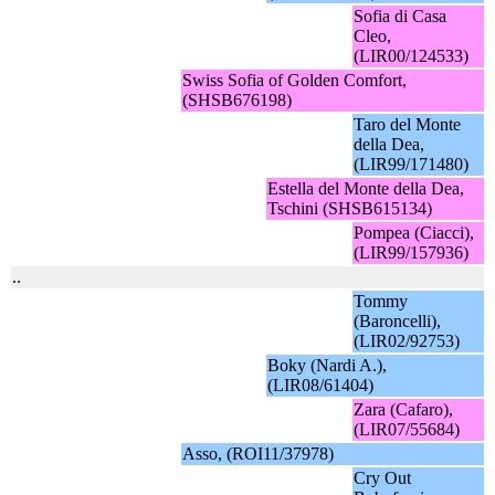
Sofia di Casa
Cleo,
(LIR00/124533)
Swiss Sofia of Golden Comfort,
(SHSB676198)
Taro del Monte
della Dea,
(LIR99/171480)
Estella del Monte della Dea,
Tschini (SHSB615134)
Pompea (Ciacci),
(LIR99/157936)
..
Tommy
(Baroncelli),
(LIR02/92753)
Boky (Nardi A.),
(LIR08/61404)
Zara (Cafaro),
(LIR07/55684)
Asso, (ROI11/37978)
Cry Out