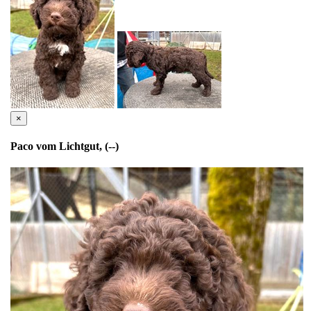
×
Paco vom Lichtgut, (--)