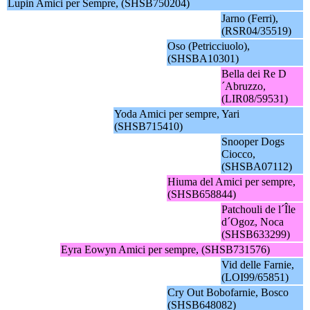
Lupin Amici per Sempre, (SHSB750204)
Jarno (Ferri),
(RSR04/35519)
Oso (Petricciuolo),
(SHSBA10301)
Bella dei Re D
´Abruzzo,
(LIR08/59531)
Yoda Amici per sempre, Yari
(SHSB715410)
Snooper Dogs
Ciocco,
(SHSBA07112)
Hiuma del Amici per sempre,
(SHSB658844)
Patchouli de l´Île
d´Ogoz, Noca
(SHSB633299)
Eyra Eowyn Amici per sempre, (SHSB731576)
Vid delle Farnie,
(LOI99/65851)
Cry Out Bobofarnie, Bosco
(SHSB648082)