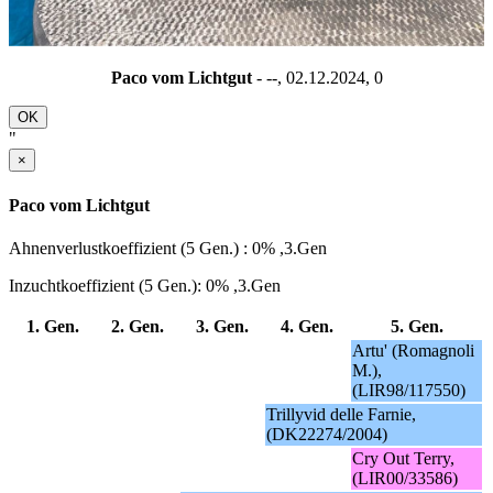
Paco vom Lichtgut
- --, 02.12.2024,
0
OK
"
×
Paco vom Lichtgut
Ahnenverlustkoeffizient (5 Gen.) : 0% ,3.Gen
Inzuchtkoeffizient (5 Gen.): 0% ,3.Gen
1. Gen.
2. Gen.
3. Gen.
4. Gen.
5. Gen.
Artu' (Romagnoli
M.),
(LIR98/117550)
Trillyvid delle Farnie,
(DK22274/2004)
Cry Out Terry,
(LIR00/33586)