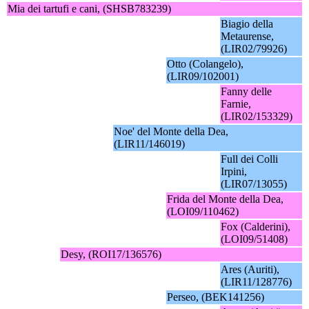
Mia dei tartufi e cani, (SHSB783239)
Biagio della
Metaurense,
(LIR02/79926)
Otto (Colangelo),
(LIR09/102001)
Fanny delle
Farnie,
(LIR02/153329)
Noe' del Monte della Dea,
(LIR11/146019)
Full dei Colli
Irpini,
(LIR07/13055)
Frida del Monte della Dea,
(LOI09/110462)
Fox (Calderini),
(LOI09/51408)
Desy, (ROI17/136576)
Ares (Auriti),
(LIR11/128776)
Perseo, (BEK141256)