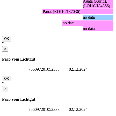
Agata (Auriti),
(LOI10/184366)
Pana, (ROI16/137036)
no data
no data
no data
OK
"
×
Paco vom Lichtgut
756097201052338 - -- - 02.12.2024
OK
"
×
Paco vom Lichtgut
756097201052338 - -- - 02.12.2024