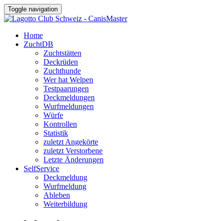
Toggle navigation
Home
ZuchtDB
Zuchtstätten
Deckrüden
Zuchthunde
Wer hat Welpen
Testpaarungen
Deckmeldungen
Wurfmeldungen
Würfe
Kontrollen
Statistik
zuletzt Angekörte
zuletzt Verstorbene
Letzte Änderungen
SelfService
Deckmeldung
Wurfmeldung
Ableben
Weiterbildung