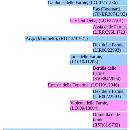
Gauluois delle Farnie, (LOI07/51236)
Ras (Tassinari),
(FINER30743/03)
Cry Out Delia, (LOF227/61)
Assia delle Farnie,
(LIRRC96L4723)
Argo (Martinelli), (ROI13/91921)
Dex delle Farnie,
(LIR00/22993)
Ioris delle Farnie,
(LOI10/11208)
Bertilla delle
Farnie,
(S50384/2004)
Ernesta della Taparina, (LOI10/12046)
Dex delle Farnie,
(LIR00/22993)
Violetta delle Farnie,
(LOI09/18004)
Domitilla delle
farnie,
(RSR01/9732)