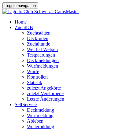
Toggle navigation
Home
ZuchtDB
Zuchtstätten
Deckrüden
Zuchthunde
Wer hat Welpen
Testpaarungen
Deckmeldungen
Wurfmeldungen
Würfe
Kontrollen
Statistik
zuletzt Angekörte
zuletzt Verstorbene
Letzte Änderungen
SelfService
Deckmeldung
Wurfmeldung
Ableben
Weiterbildung