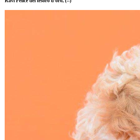
Ravi Felice del tesoro d‘oro, (--)