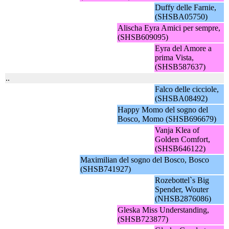
Duffy delle Farnie,
(SHSBA05750)
Alischa Eyra Amici per sempre,
(SHSB609095)
Eyra del Amore a
prima Vista,
(SHSB587637)
..
Falco delle cicciole,
(SHSBA08492)
Happy Momo del sogno del
Bosco, Momo (SHSB696679)
Vanja Klea of
Golden Comfort,
(SHSB646122)
Maximilian del sogno del Bosco, Bosco
(SHSB741927)
Rozebottel`s Big
Spender, Wouter
(NHSB2876086)
Gleska Miss Understanding,
(SHSB723877)