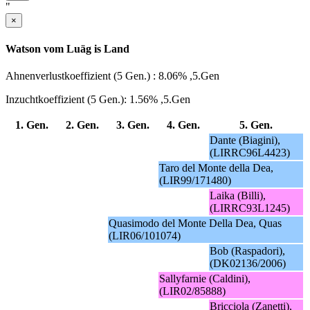
"
×
Watson vom Luäg is Land
Ahnenverlustkoeffizient (5 Gen.) : 8.06% ,5.Gen
Inzuchtkoeffizient (5 Gen.): 1.56% ,5.Gen
1. Gen.
2. Gen.
3. Gen.
4. Gen.
5. Gen.
Dante (Biagini),
(LIRRC96L4423)
Taro del Monte della Dea,
(LIR99/171480)
Laika (Billi),
(LIRRC93L1245)
Quasimodo del Monte Della Dea, Quas
(LIR06/101074)
Bob (Raspadori),
(DK02136/2006)
Sallyfarnie (Caldini),
(LIR02/85888)
Bricciola (Zanetti),