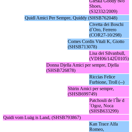
Gleska Goody two
Shoes,
(S32332/2009)
Quidl Amici Per Sempre, Quiddy (SHSB762048)
Civetta dei Boschi
d`Oro, Ferrero
(COR27-10/298)
Comes Cordis Vitali K, Giotto
(SHSB713078)
Lisa dei Silvanbull,
(VDH06/142Ü0105)
Donna Djella Amici per sempre, Djella
(SHSB726878)
Riccias Felice
Furbione, Troll (--)
Shirin Amici per sempre,
(SHSB699749)
Patchouli de l´Île d
´Ogoz, Noca
(SHSB633299)
Quidi vom Luäg is Land, (SHSB793867)
Kan Trace Alfa
Romeo,