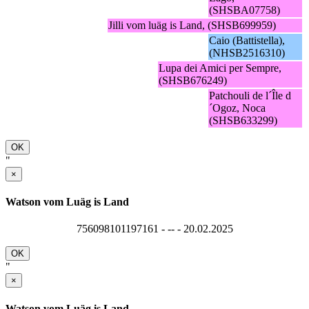
(SHSBA07758)
Jilli vom luäg is Land, (SHSB699959)
Caio (Battistella),
(NHSB2516310)
Lupa dei Amici per Sempre,
(SHSB676249)
Patchouli de l´Île d
´Ogoz, Noca
(SHSB633299)
OK
"
×
Watson vom Luäg is Land
756098101197161 - -- - 20.02.2025
OK
"
×
Watson vom Luäg is Land