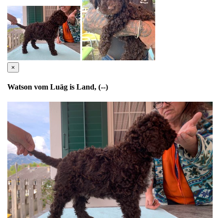
×
Watson vom Luäg is Land, (--)