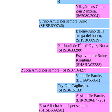
-)
Yllegårdens Com-
Zan Zanzera,
(S65080/2004)
Sirino Amici per sempre, Aiko
(SHSB699746)
Baleno-Juno della
strega del bosco,
(SHSB608939)
Patchouli de l´Île d´Ogoz, Noca
(SHSB633299)
Espa von der Ruine
Kronburg,
(SHSBA05288)
Zucca Amici per sempre, (SHSB716427)
Vid delle Farnie,
(LOI99/65851)
Cry Out Cagliostro,
(SHSB615133)
Assia delle Farnie,
(LIRRC96L4723)
Esta Alischa Amici per sempre,
(SHSB639291)