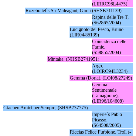
(LIRRC96L4475)
Rozebottel`s Sir Maleagant, Gimli (SHSB711139)
Rapina delle Tre T,
(S62865/2004)
Lucignolo del Pesco, Bruno
(LIR04/85139)
Coincidenza delle
Farnie,
(S58855/2004)
Mintaka, (NHSB2741951)
Argo,
(LOIRC94L3234)
Gemma (Doria), (LOI08/27249)
Gemma
Sentimentale
(Tamagnone),
(LIR96/104608)
Giachen Amici per Sempre, (SHSB737775)
Imperie`s Pablo
Picasso,
(S64508/2005)
Riccias Felice Furbione, Troll (-