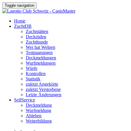
Toggle navigation
Home
ZuchtDB
Zuchtstätten
Deckrüden
Zuchthunde
Wer hat Welpen
Testpaarungen
Deckmeldungen
Wurfmeldungen
Würfe
Kontrollen
Statistik
zuletzt Angekörte
zuletzt Verstorbene
Letzte Änderungen
SelfService
Deckmeldung
Wurfmeldung
Ableben
Weiterbildung