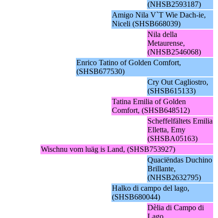
(NHSB2593187)
Amigo Nila V`T Wie Dach-ie,
Niceli (SHSB668039)
Nila della
Metaurense,
(NHSB2546068)
Enrico Tatino of Golden Comfort,
(SHSB677530)
Cry Out Cagliostro,
(SHSB615133)
Tatina Emilia of Golden
Comfort, (SHSB648512)
Scheffelfältets Emilia
Elletta, Emy
(SHSBA05163)
Wischnu vom luäg is Land, (SHSB753927)
Quaciëndas Duchino
Brillante,
(NHSB2632795)
Halko di campo del lago,
(SHSB680044)
Dèlia di Campo di
Lago,