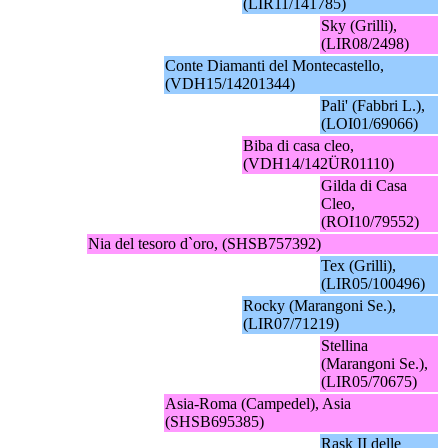
(LIR11/141785)
Sky (Grilli),
(LIR08/2498)
Conte Diamanti del Montecastello,
(VDH15/14201344)
Pali' (Fabbri L.),
(LOI01/69066)
Biba di casa cleo,
(VDH14/142ÜR01110)
Gilda di Casa
Cleo,
(ROI10/79552)
Nia del tesoro d`oro, (SHSB757392)
Tex (Grilli),
(LIR05/100496)
Rocky (Marangoni Se.),
(LIR07/71219)
Stellina
(Marangoni Se.),
(LIR05/70675)
Asia-Roma (Campedel), Asia
(SHSB695385)
Rask II delle