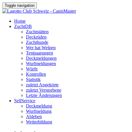
Toggle navigation
Home
ZuchtDB
Zuchtstätten
Deckrüden
Zuchthunde
Wer hat Welpen
Testpaarungen
Deckmeldungen
Wurfmeldungen
Würfe
Kontrollen
Statistik
zuletzt Angekörte
zuletzt Verstorbene
Letzte Änderungen
SelfService
Deckmeldung
Wurfmeldung
Ableben
Weiterbildung