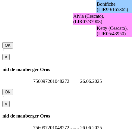
Bonifiche,
(LIR99/165865)
Aivla (Cescato),
(LIR07/37908)
Ketty (Cescato),
(LIR05/43950)
OK
"
×
nid de mauberger Oros
756097201048272 - -- - 26.06.2025
OK
"
×
nid de mauberger Oros
756097201048272 - -- - 26.06.2025