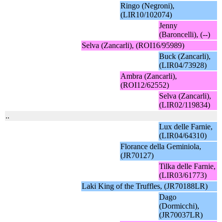
Ringo (Negroni),
(LIR10/102074)
Jenny
(Baroncelli), (--)
Selva (Zancarli), (ROI16/95989)
Buck (Zancarli),
(LIR04/73928)
Ambra (Zancarli),
(ROI12/62552)
Selva (Zancarli),
(LIR02/119834)
..
Lux delle Farnie,
(LIR04/64310)
Florance della Geminiola,
(JR70127)
Tilka delle Farnie,
(LIR03/61773)
Laki King of the Truffles, (JR70188LR)
Dago
(Dormicchi),
(JR70037LR)