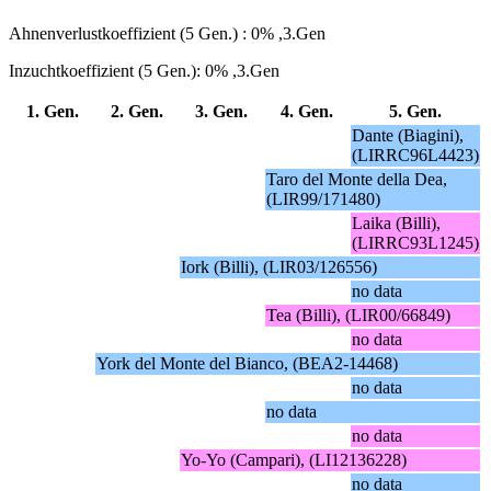
Ahnenverlustkoeffizient (5 Gen.) : 0% ,3.Gen
Inzuchtkoeffizient (5 Gen.): 0% ,3.Gen
1. Gen.
2. Gen.
3. Gen.
4. Gen.
5. Gen.
Dante (Biagini),
(LIRRC96L4423)
Taro del Monte della Dea,
(LIR99/171480)
Laika (Billi),
(LIRRC93L1245)
Iork (Billi), (LIR03/126556)
no data
Tea (Billi), (LIR00/66849)
no data
York del Monte del Bianco, (BEA2-14468)
no data
no data
no data
Yo-Yo (Campari), (LI12136228)
no data