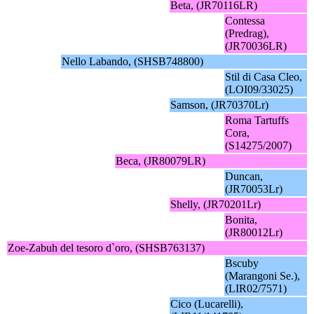
Beta, (JR70116LR)
Contessa
(Predrag),
(JR70036LR)
Nello Labando, (SHSB748800)
Stil di Casa Cleo,
(LOI09/33025)
Samson, (JR70370Lr)
Roma Tartuffs
Cora,
(S14275/2007)
Beca, (JR80079LR)
Duncan,
(JR70053Lr)
Shelly, (JR70201Lr)
Bonita,
(JR80012Lr)
Zoe-Zabuh del tesoro d`oro, (SHSB763137)
Bscuby
(Marangoni Se.),
(LIR02/7571)
Cico (Lucarelli),