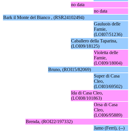
no data
no data
Bark il Monte del Bianco , (RSR24102494)
Gauluois delle
Farnie,
(LOI07/51236)
Caballero della Taparina,
(LOI09/18125)
Violetta delle
Farnie,
(LOI09/18004)
Bruno, (ROI15/82069)
Super di Casa
Cleo,
(LOI03/69502)
Ida di Casa Cleo,
(LOI08/101863)
Orsa di Casa
Cleo,
(LOI06/95889)
Brenda, (ROI22/197332)
Jamo (Ferri), (--)