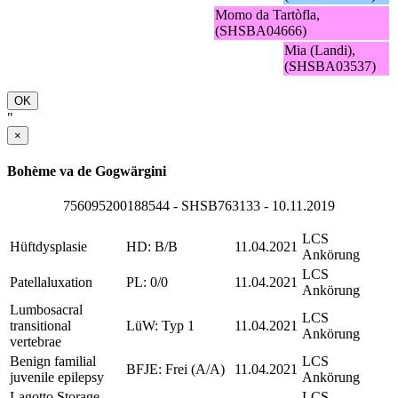
Momo da Tartòfla,
(SHSBA04666)
Mia (Landi),
(SHSBA03537)
OK
"
×
Bohème va de Gogwärgini
756095200188544 - SHSB763133 - 10.11.2019
LCS
Hüftdysplasie
HD: B/B
11.04.2021
Ankörung
LCS
Patellaluxation
PL: 0/0
11.04.2021
Ankörung
Lumbosacral
LCS
transitional
LüW: Typ 1
11.04.2021
Ankörung
vertebrae
Benign familial
LCS
BFJE: Frei (A/A)
11.04.2021
juvenile epilepsy
Ankörung
Lagotto Storage
LCS