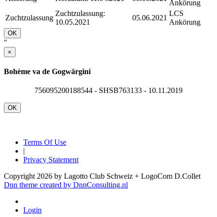
Ankörung
Zuchtzulassung:
LCS
Zuchtzulassung
05.06.2021
10.05.2021
Ankörung
OK
"
×
Bohème va de Gogwärgini
756095200188544 - SHSB763133 - 10.11.2019
OK
Terms Of Use
|
Privacy Statement
Copyright 2026 by Lagotto Club Schweiz + LogoCom D.Collet
Dnn theme created by DnnConsulting.nl
Login