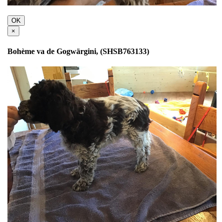
OK
×
Bohème va de Gogwärgini, (SHSB763133)