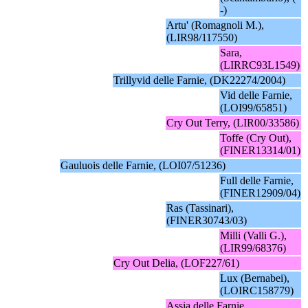
-)
Artu' (Romagnoli M.),
(LIR98/117550)
Sara,
(LIRRC93L1549)
Trillyvid delle Farnie, (DK22274/2004)
Vid delle Farnie,
(LOI99/65851)
Cry Out Terry, (LIR00/33586)
Toffe (Cry Out),
(FINER13314/01)
Gauluois delle Farnie, (LOI07/51236)
Full delle Farnie,
(FINER12909/04)
Ras (Tassinari),
(FINER30743/03)
Milli (Valli G.),
(LIR99/68376)
Cry Out Delia, (LOF227/61)
Lux (Bernabei),
(LOIRC158779)
Assia delle Farnie,