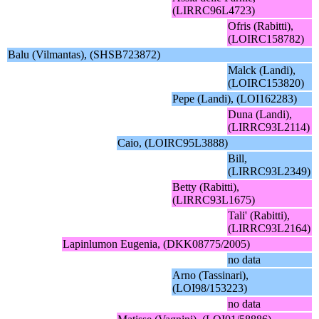
(LIRRC96L4723)
Ofris (Rabitti),
(LOIRC158782)
Balu (Vilmantas), (SHSB723872)
Malck (Landi),
(LOIRC153820)
Pepe (Landi), (LOI162283)
Duna (Landi),
(LIRRC93L2114)
Caio, (LOIRC95L3888)
Bill,
(LIRRC93L2349)
Betty (Rabitti),
(LIRRC93L1675)
Tali' (Rabitti),
(LIRRC93L2164)
Lapinlumon Eugenia, (DKK08775/2005)
no data
Arno (Tassinari),
(LOI98/153223)
no data