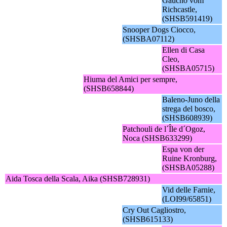
Gaucho vom
Richcastle,
(SHSB591419)
Snooper Dogs Ciocco,
(SHSBA07112)
Ellen di Casa
Cleo,
(SHSBA05715)
Hiuma del Amici per sempre,
(SHSB658844)
Baleno-Juno della
strega del bosco,
(SHSB608939)
Patchouli de l´Île d´Ogoz,
Noca (SHSB633299)
Espa von der
Ruine Kronburg,
(SHSBA05288)
Aida Tosca della Scala, Aika (SHSB728931)
Vid delle Farnie,
(LOI99/65851)
Cry Out Cagliostro,
(SHSB615133)