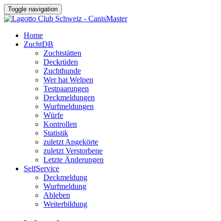
Toggle navigation
Home
ZuchtDB
Zuchtstätten
Deckrüden
Zuchthunde
Wer hat Welpen
Testpaarungen
Deckmeldungen
Wurfmeldungen
Würfe
Kontrollen
Statistik
zuletzt Angekörte
zuletzt Verstorbene
Letzte Änderungen
SelfService
Deckmeldung
Wurfmeldung
Ableben
Weiterbildung