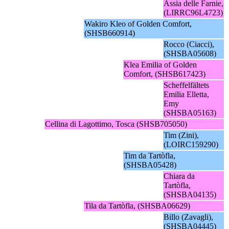
Assia delle Farnie,
(LIRRC96L4723)
Wakiro Kleo of Golden Comfort,
(SHSB660914)
Rocco (Ciacci),
(SHSBA05608)
Klea Emilia of Golden
Comfort, (SHSB617423)
Scheffelfältets
Emilia Elletta,
Emy
(SHSBA05163)
Cellina di Lagottimo, Tosca (SHSB705050)
Tim (Zini),
(LOIRC159290)
Tim da Tartòfla,
(SHSBA05428)
Chiara da
Tartòfla,
(SHSBA04135)
Tila da Tartòfla, (SHSBA06629)
Billo (Zavagli),
(SHSBA04445)