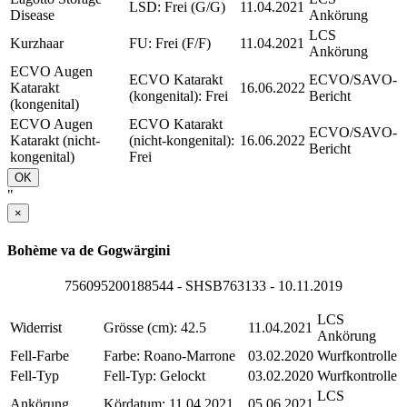
LSD: Frei (G/G)
11.04.2021
Disease
Ankörung
LCS
Kurzhaar
FU: Frei (F/F)
11.04.2021
Ankörung
ECVO Augen
ECVO Katarakt
ECVO/SAVO-
Katarakt
16.06.2022
(kongenital): Frei
Bericht
(kongenital)
ECVO Augen
ECVO Katarakt
ECVO/SAVO-
Katarakt (nicht-
(nicht-kongenital):
16.06.2022
Bericht
kongenital)
Frei
OK
"
×
Bohème va de Gogwärgini
756095200188544 - SHSB763133 - 10.11.2019
LCS
Widerrist
Grösse (cm): 42.5
11.04.2021
Ankörung
Fell-Farbe
Farbe: Roano-Marrone
03.02.2020
Wurfkontrolle
Fell-Typ
Fell-Typ: Gelockt
03.02.2020
Wurfkontrolle
LCS
Ankörung
Kördatum: 11.04.2021
05.06.2021