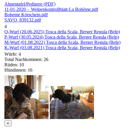
Ahnentafel/Pedigree (PDF)
11-01-2020 - Welpenkontrollblatt-La Bohème.pdf
Boheme Körschein.pdf
SAVO_839132.pdf
4
Q-Wurf (20.06.2025) Tosca della Scala, Berger Regula (Belp)
P-Wurf (30.05.2024) Tosca della Scala, Berger Regula (Belp)
M-Wurf (01.08.2022) Tosca della Scala, Berger Regula (Belp)
K-Wurf (03.08.2021) Tosca della Scala, Berger Regula (Belp)
Würfe: 4
Total Nachkommen: 26
Rüden: 10
Hündinnen: 16
×