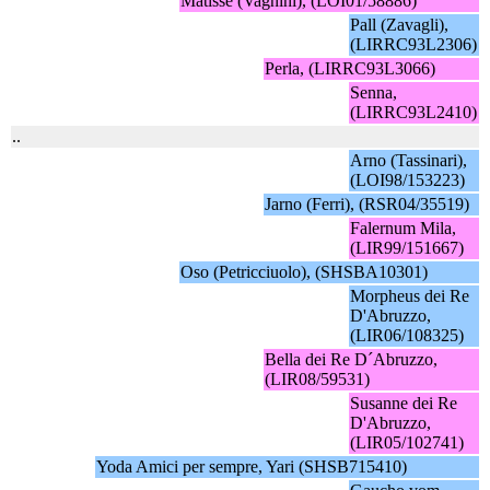
Matisse (Vagnini), (LOI01/58886)
Pall (Zavagli),
(LIRRC93L2306)
Perla, (LIRRC93L3066)
Senna,
(LIRRC93L2410)
..
Arno (Tassinari),
(LOI98/153223)
Jarno (Ferri), (RSR04/35519)
Falernum Mila,
(LIR99/151667)
Oso (Petricciuolo), (SHSBA10301)
Morpheus dei Re
D'Abruzzo,
(LIR06/108325)
Bella dei Re D´Abruzzo,
(LIR08/59531)
Susanne dei Re
D'Abruzzo,
(LIR05/102741)
Yoda Amici per sempre, Yari (SHSB715410)