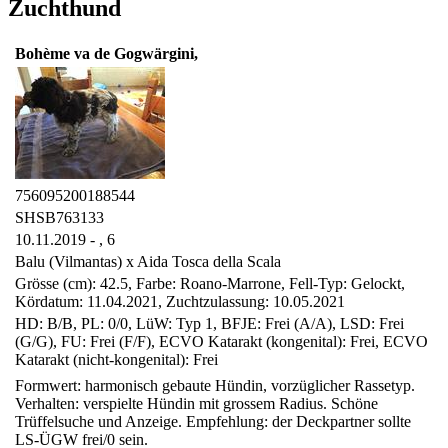
Zuchthund
Bohème va de Gogwärgini,
756095200188544
SHSB763133
10.11.2019 - ,
6
Balu (Vilmantas) x Aida Tosca della Scala
Grösse (cm): 42.5, Farbe: Roano-Marrone, Fell-Typ: Gelockt,
Kördatum: 11.04.2021, Zuchtzulassung: 10.05.2021
HD: B/B, PL: 0/0, LüW: Typ 1, BFJE: Frei (A/A), LSD: Frei
(G/G), FU: Frei (F/F), ECVO Katarakt (kongenital): Frei, ECVO
Katarakt (nicht-kongenital): Frei
Formwert: harmonisch gebaute Hündin, vorzüglicher Rassetyp.
Verhalten: verspielte Hündin mit grossem Radius. Schöne
Trüffelsuche und Anzeige. Empfehlung: der Deckpartner sollte
LS-ÜGW frei/0 sein.