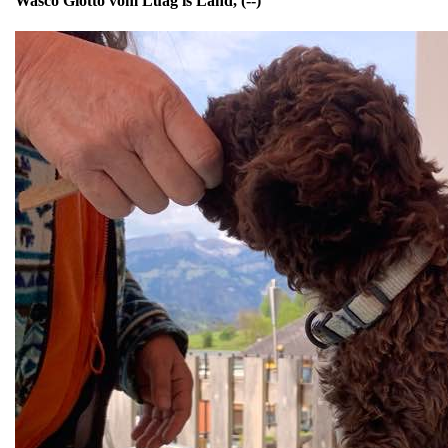
Wasco Giotto vom Luäg is Land, (--)