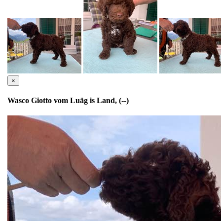
×
Wasco Giotto vom Luäg is Land, (--)