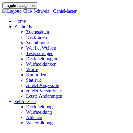
Toggle navigation
Home
ZuchtDB
Zuchtstätten
Deckrüden
Zuchthunde
Wer hat Welpen
Testpaarungen
Deckmeldungen
Wurfmeldungen
Würfe
Kontrollen
Statistik
zuletzt Angekörte
zuletzt Verstorbene
Letzte Änderungen
SelfService
Deckmeldung
Wurfmeldung
Ableben
Weiterbildung