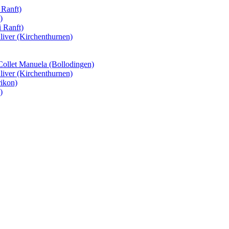
 Ranft)
)
 Ranft)
iver (Kirchenthurnen)
 Collet Manuela (Bollodingen)
iver (Kirchenthurnen)
rikon)
)