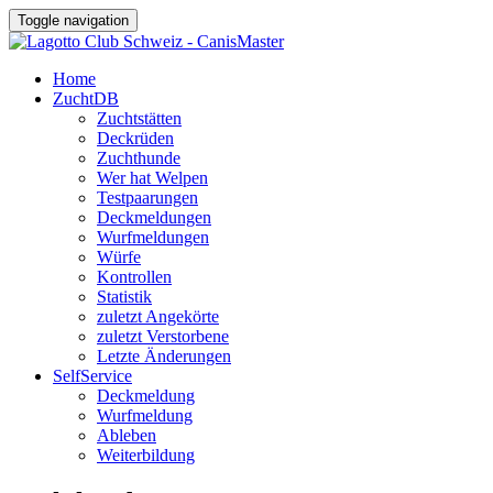
Toggle navigation
Home
ZuchtDB
Zuchtstätten
Deckrüden
Zuchthunde
Wer hat Welpen
Testpaarungen
Deckmeldungen
Wurfmeldungen
Würfe
Kontrollen
Statistik
zuletzt Angekörte
zuletzt Verstorbene
Letzte Änderungen
SelfService
Deckmeldung
Wurfmeldung
Ableben
Weiterbildung