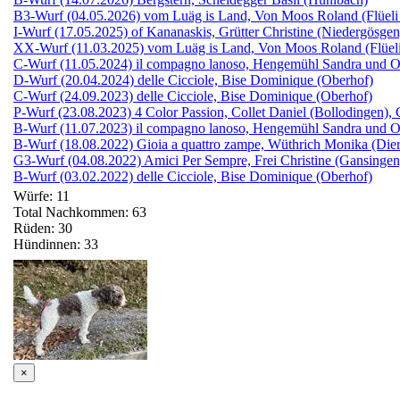
B3-Wurf (04.05.2026) vom Luäg is Land, Von Moos Roland (Flüeli
I-Wurf (17.05.2025) of Kananaskis, Grütter Christine (Niedergösgen
XX-Wurf (11.03.2025) vom Luäg is Land, Von Moos Roland (Flüeli
C-Wurf (11.05.2024) il compagno lanoso, Hengemühl Sandra und Ol
D-Wurf (20.04.2024) delle Cicciole, Bise Dominique (Oberhof)
C-Wurf (24.09.2023) delle Cicciole, Bise Dominique (Oberhof)
P-Wurf (23.08.2023) 4 Color Passion, Collet Daniel (Bollodingen),
B-Wurf (11.07.2023) il compagno lanoso, Hengemühl Sandra und Ol
B-Wurf (18.08.2022) Gioia a quattro zampe, Wüthrich Monika (Die
G3-Wurf (04.08.2022) Amici Per Sempre, Frei Christine (Gansingen
B-Wurf (03.02.2022) delle Cicciole, Bise Dominique (Oberhof)
Würfe: 11
Total Nachkommen: 63
Rüden: 30
Hündinnen: 33
×