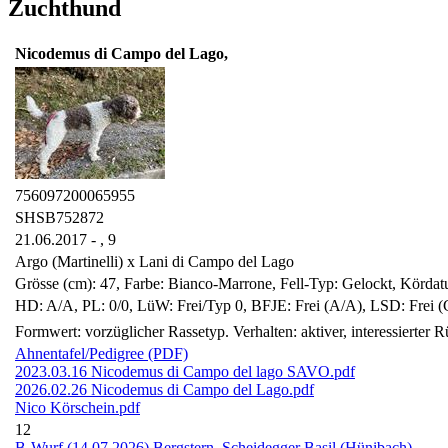
Zuchthund
Nicodemus di Campo del Lago,
756097200065955
SHSB752872
21.06.2017 - ,
9
Argo (Martinelli) x Lani di Campo del Lago
Grösse (cm): 47, Farbe: Bianco-Marrone, Fell-Typ: Gelockt, Körda
HD: A/A, PL: 0/0, LüW: Frei/Typ 0, BFJE: Frei (A/A), LSD: Frei (G
Formwert: vorzüglicher Rassetyp. Verhalten: aktiver, interessierter R
Ahnentafel/Pedigree (PDF)
2023.03.16 Nicodemus di Campo del lago SAVO.pdf
2026.02.26 Nicodemus di Campo del Lago.pdf
Nico Körschein.pdf
12
B-Wurf (14.07.2026) Bergstern, Scheidegger Basil (Hünibach)