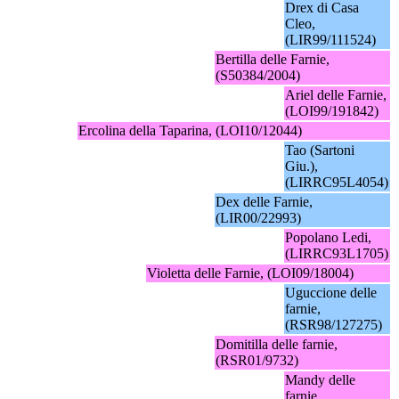
Drex di Casa
Cleo,
(LIR99/111524)
Bertilla delle Farnie,
(S50384/2004)
Ariel delle Farnie,
(LOI99/191842)
Ercolina della Taparina, (LOI10/12044)
Tao (Sartoni
Giu.),
(LIRRC95L4054)
Dex delle Farnie,
(LIR00/22993)
Popolano Ledi,
(LIRRC93L1705)
Violetta delle Farnie, (LOI09/18004)
Uguccione delle
farnie,
(RSR98/127275)
Domitilla delle farnie,
(RSR01/9732)
Mandy delle
farnie,