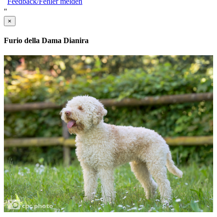
Feedback/Fehler melden
"
×
Furio della Dama Dianira