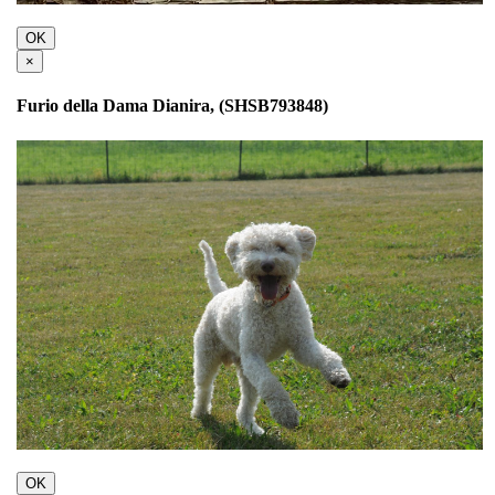
OK
×
Furio della Dama Dianira, (SHSB793848)
OK