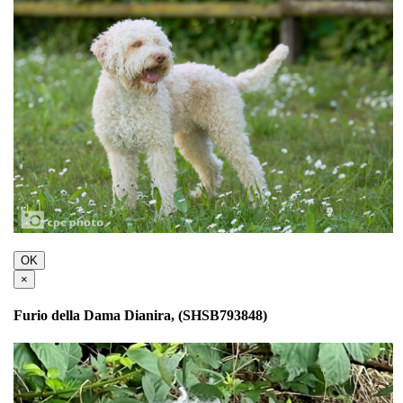
OK
×
Furio della Dama Dianira, (SHSB793848)