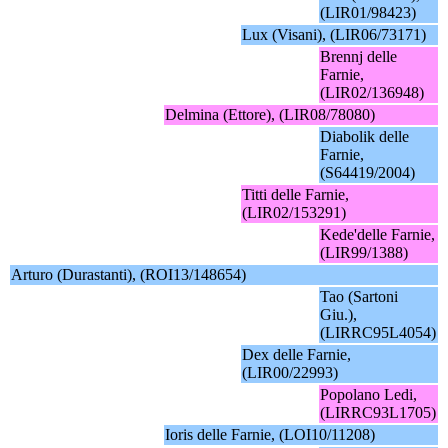
(LIR01/98423)
Lux (Visani), (LIR06/73171)
Brennj delle
Farnie,
(LIR02/136948)
Delmina (Ettore), (LIR08/78080)
Diabolik delle
Farnie,
(S64419/2004)
Titti delle Farnie,
(LIR02/153291)
Kede'delle Farnie,
(LIR99/1388)
Arturo (Durastanti), (ROI13/148654)
Tao (Sartoni
Giu.),
(LIRRC95L4054)
Dex delle Farnie,
(LIR00/22993)
Popolano Ledi,
(LIRRC93L1705)
Ioris delle Farnie, (LOI10/11208)