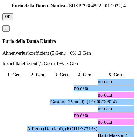
Furio della Dama Dianira
- SHSB793848, 22.01.2022,
4
OK
"
×
Furio della Dama Dianira
Ahnenverlustkoeffizient (5 Gen.) : 0% ,3.Gen
Inzuchtkoeffizient (5 Gen.): 0% ,3.Gen
1. Gen.
2. Gen.
3. Gen.
4. Gen.
5. Gen.
no data
no data
no data
Gastone (Benelli), (LOI08/90824)
no data
no data
no data
Alfredo (Damiani), (ROI11/373133)
Bart (Mazzoni),