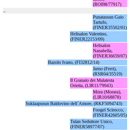
(ROI98/77917)
..
Punatassun Gaio
Tartufo,
(FINER35502/01)
Helisalon Valentino,
(FINER22153/09)
Helisalon
Nanabella,
(FINER36659/07)
Bazolo Ivano, (FI32812/14)
Jarno (Ferri),
(RSR04/35519)
Il Granaio dei Malatesta
Orietta, (LIR11/79943)
Mora (Morara),
(LIR10/68878)
Suklaapusun Baldovino dell´Amore, (RKF5094743)
Foogel Scirocco,
(FINER42605/05)
Tulan Seduttore Unico,
(FINER58977/07)