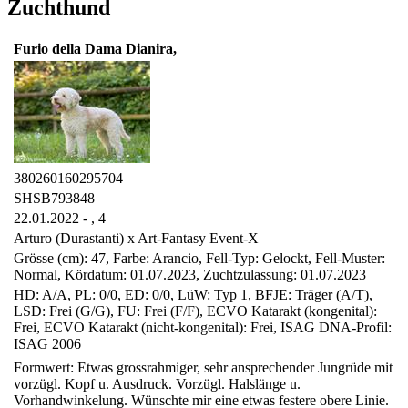
Zuchthund
Furio della Dama Dianira,
380260160295704
SHSB793848
22.01.2022 - ,
4
Arturo (Durastanti) x Art-Fantasy Event-X
Grösse (cm): 47, Farbe: Arancio, Fell-Typ: Gelockt, Fell-Muster:
Normal, Kördatum: 01.07.2023, Zuchtzulassung: 01.07.2023
HD: A/A, PL: 0/0, ED: 0/0, LüW: Typ 1, BFJE: Träger (A/T),
LSD: Frei (G/G), FU: Frei (F/F), ECVO Katarakt (kongenital):
Frei, ECVO Katarakt (nicht-kongenital): Frei, ISAG DNA-Profil:
ISAG 2006
Formwert: Etwas grossrahmiger, sehr ansprechender Jungrüde mit
vorzügl. Kopf u. Ausdruck. Vorzügl. Halslänge u.
Vorhandwinkelung. Wünschte mir eine etwas festere obere Linie.