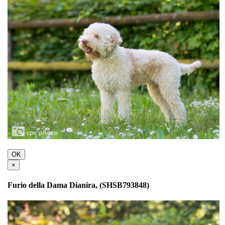
OK
×
Furio della Dama Dianira, (SHSB793848)