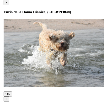
×
Furio della Dama Dianira, (SHSB793848)
OK
×