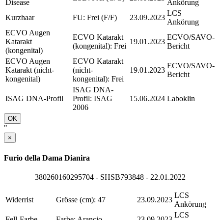
Disease
Ankörung
LCS
Kurzhaar
FU: Frei (F/F)
23.09.2023
Ankörung
ECVO Augen
ECVO Katarakt
ECVO/SAVO-
Katarakt
19.01.2023
(kongenital): Frei
Bericht
(kongenital)
ECVO Augen
ECVO Katarakt
ECVO/SAVO-
Katarakt (nicht-
(nicht-
19.01.2023
Bericht
kongenital)
kongenital): Frei
ISAG DNA-
ISAG DNA-Profil
Profil: ISAG
15.06.2024
Laboklin
2006
OK
"
×
Furio della Dama Dianira
380260160295704 - SHSB793848 - 22.01.2022
LCS
Widerrist
Grösse (cm): 47
23.09.2023
Ankörung
LCS
Fell-Farbe
Farbe: Arancio
23.09.2023