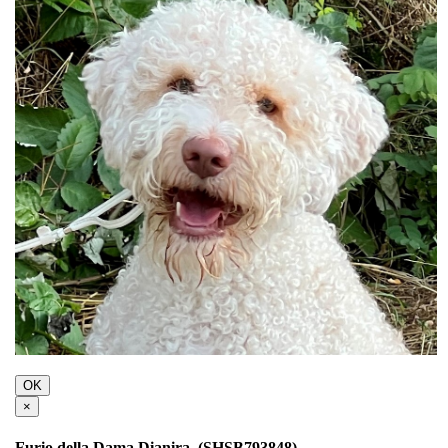
OK
×
Furio della Dama Dianira, (SHSB793848)