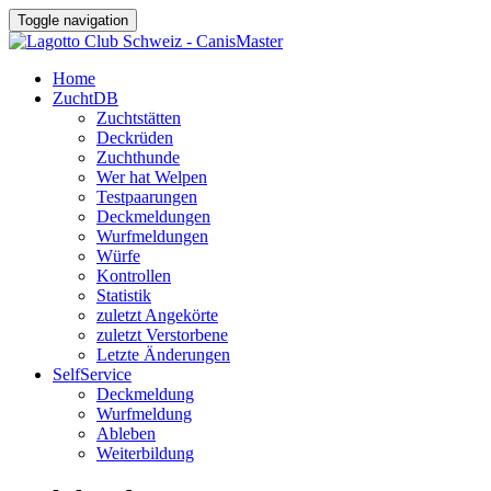
Toggle navigation
Home
ZuchtDB
Zuchtstätten
Deckrüden
Zuchthunde
Wer hat Welpen
Testpaarungen
Deckmeldungen
Wurfmeldungen
Würfe
Kontrollen
Statistik
zuletzt Angekörte
zuletzt Verstorbene
Letzte Änderungen
SelfService
Deckmeldung
Wurfmeldung
Ableben
Weiterbildung