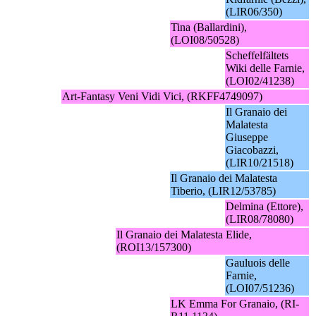
(LIR06/350)
Tina (Ballardini),
(LOI08/50528)
Scheffelfältets
Wiki delle Farnie,
(LOI02/41238)
Art-Fantasy Veni Vidi Vici, (RKFF4749097)
Il Granaio dei
Malatesta
Giuseppe
Giacobazzi,
(LIR10/21518)
Il Granaio dei Malatesta
Tiberio, (LIR12/53785)
Delmina (Ettore),
(LIR08/78080)
Il Granaio dei Malatesta Elide,
(ROI13/157300)
Gauluois delle
Farnie,
(LOI07/51236)
LK Emma For Granaio, (RI-