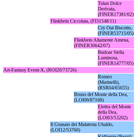
Tulan Dolce
Derivata,
(FINER17381/02)
Flinkbein Ciccolata, (FI31548/11)
Cry Out Biscotto,
(FINER53715/05)
Flinkbein Altamente Amena,
(FINER30642/07)
Budoar Stella
Luminosa,
(FINER14777/05)
Art-Fantasy Event-X, (ROI20/73726)
Romeo
(Marinelli),
(RSR04/65655)
Bruno del Monte della Dea,
(LOI09/87168)
Elettra del Monte
della Dea,
(LOI03/53202)
Il Granaio dei Malatesta Ubaldo,
(LOI12/53760)
Kidfarnie (Bezzi),