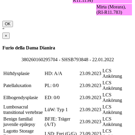
R11.1134)
Mirta (Morara),
(RI-R11.783)
OK
"
×
Furio della Dama Dianira
380260160295704 - SHSB793848 - 22.01.2022
LCS
Hüftdysplasie
HD: A/A
23.09.2023
Ankörung
LCS
Patellaluxation
PL: 0/0
23.09.2023
Ankörung
LCS
Ellbogendysplasie
ED: 0/0
23.09.2023
Ankörung
Lumbosacral
LCS
LüW: Typ 1
23.09.2023
transitional vertebrae
Ankörung
Benign familial
BFJE: Träger
LCS
23.09.2023
juvenile epilepsy
(A/T)
Ankörung
Lagotto Storage
LCS
LSD: Frei (G/G)
23.09.2023