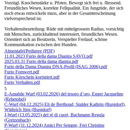
Vorzügl. Knochenstärke u. Pfoten. Bewegt sich frei u. fliessend.
Freundliches Wesen, korrekte Fellqualität. Ein Jungrüde, der sich
noch etwas entwickeln muss, aber in der Gesamterscheinung
vielversprechend ist.
Verhaltensbeurteilung: Rüde mit mittelgrossem Radius, vorsichtig
mit Menschen, zurückhaltend interessiert, freundliches Wesen.
Orientiert sich an Besitzerin. Verspielter Freilauf, schöne
Kommunikation zwischen den Hunden.
Ahnentafel/Pedigree (PDF)
11.01.2023 Furio della dama Dianira SAVO.pdf
2025.03.31 Furio della dama dianira.pdf
Furio della Dama Dianira DNA-Profil (ISAG 2006).pdf
Furio Fomwert.pdf
Furio Körschein korrigiert.pdf
Furio Verhalten.pdf
5
E-Amabile Wurf (03.02.2026) del tesoro d`oro, Egger Jacqueline
(Rehetobel)
C-Wurf (04.12.2025) Eli de Berthoud, Stalder Kathrin (Burgdorf),
Wüthrich Jürg (Burgdorf)
J-Wurf (13.05.2025) del ré di cuori, Bachmann Regula
(Gretzenbach)
P-Wurf (31.12.2024) Amici Per Sempre, Frei Christine