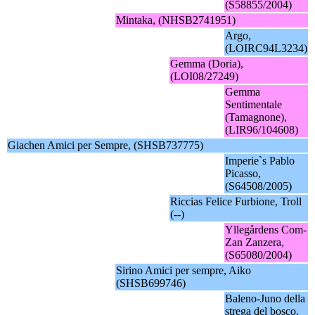
(S58855/2004)
Mintaka, (NHSB2741951)
Argo,
(LOIRC94L3234)
Gemma (Doria),
(LOI08/27249)
Gemma
Sentimentale
(Tamagnone),
(LIR96/104608)
Giachen Amici per Sempre, (SHSB737775)
Imperie`s Pablo
Picasso,
(S64508/2005)
Riccias Felice Furbione, Troll
(--)
Yllegårdens Com-
Zan Zanzera,
(S65080/2004)
Sirino Amici per sempre, Aiko
(SHSB699746)
Baleno-Juno della
strega del bosco,