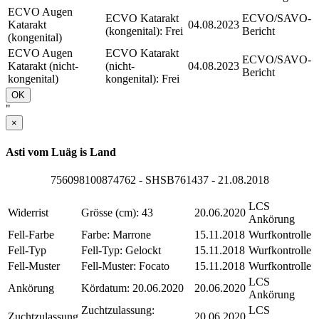
ECVO Augen
ECVO Katarakt
ECVO/SAVO-
Katarakt
04.08.2023
(kongenital): Frei
Bericht
(kongenital)
ECVO Augen
ECVO Katarakt
ECVO/SAVO-
Katarakt (nicht-
(nicht-
04.08.2023
Bericht
kongenital)
kongenital): Frei
OK
"
×
Asti vom Luäg is Land
756098100874762 - SHSB761437 - 21.08.2018
LCS
Widerrist
Grösse (cm): 43
20.06.2020
Ankörung
Fell-Farbe
Farbe: Marrone
15.11.2018
Wurfkontrolle
Fell-Typ
Fell-Typ: Gelockt
15.11.2018
Wurfkontrolle
Fell-Muster
Fell-Muster: Focato
15.11.2018
Wurfkontrolle
LCS
Ankörung
Kördatum: 20.06.2020
20.06.2020
Ankörung
Zuchtzulassung:
LCS
Zuchtzulassung
20.06.2020