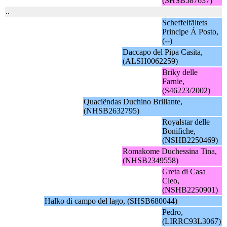
(SHSB587637)
..
Scheffelfältets
Principe Á Posto,
(--)
Daccapo del Pipa Casita,
(ALSH0062259)
Briky delle
Farnie,
(S46223/2002)
Quaciëndas Duchino Brillante,
(NHSB2632795)
Royalstar delle
Bonifiche,
(NSHB2250469)
Romakome Duchessina Tina,
(NHSB2349558)
Greta di Casa
Cleo,
(NSHB2250901)
Halko di campo del lago, (SHSB680044)
Pedro,
(LIRRC93L3067)