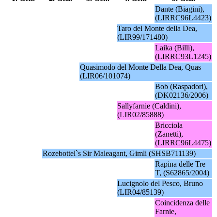
Dante (Biagini),
(LIRRC96L4423)
Taro del Monte della Dea,
(LIR99/171480)
Laika (Billi),
(LIRRC93L1245)
Quasimodo del Monte Della Dea, Quas
(LIR06/101074)
Bob (Raspadori),
(DK02136/2006)
Sallyfarnie (Caldini),
(LIR02/85888)
Bricciola
(Zanetti),
(LIRRC96L4475)
Rozebottel`s Sir Maleagant, Gimli (SHSB711139)
Rapina delle Tre
T, (S62865/2004)
Lucignolo del Pesco, Bruno
(LIR04/85139)
Coincidenza delle
Farnie,