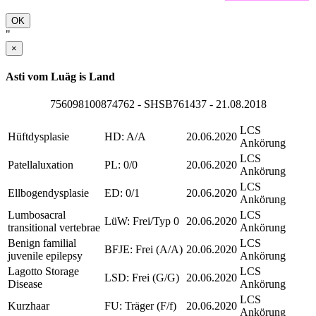
OK
"
×
Asti vom Luäg is Land
756098100874762 - SHSB761437 - 21.08.2018
LCS
Hüftdysplasie
HD: A/A
20.06.2020
Ankörung
LCS
Patellaluxation
PL: 0/0
20.06.2020
Ankörung
LCS
Ellbogendysplasie
ED: 0/1
20.06.2020
Ankörung
Lumbosacral
LCS
LüW: Frei/Typ 0
20.06.2020
transitional vertebrae
Ankörung
Benign familial
LCS
BFJE: Frei (A/A)
20.06.2020
juvenile epilepsy
Ankörung
Lagotto Storage
LCS
LSD: Frei (G/G)
20.06.2020
Disease
Ankörung
LCS
Kurzhaar
FU: Träger (F/f)
20.06.2020
Ankörung