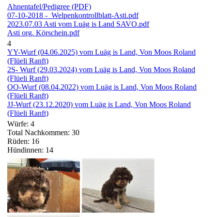
Ahnentafel/Pedigree (PDF)
07-10-2018 - Welpenkontrollblatt-Asti.pdf
2023.07.03 Asti vom Luäg is Land SAVO.pdf
Asti org. Körschein.pdf
4
YY-Wurf (04.06.2025) vom Luäg is Land, Von Moos Roland
(Flüeli Ranft)
2S- Wurf (29.03.2024) vom Luäg is Land, Von Moos Roland
(Flüeli Ranft)
OO-Wurf (08.04.2022) vom Luäg is Land, Von Moos Roland
(Flüeli Ranft)
JJ-Wurf (23.12.2020) vom Luäg is Land, Von Moos Roland
(Flüeli Ranft)
Würfe: 4
Total Nachkommen: 30
Rüden: 16
Hündinnen: 14