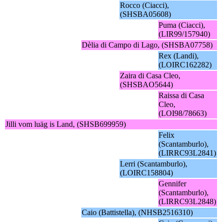
Rocco (Ciacci),
(SHSBA05608)
Puma (Ciacci),
(LIR99/157940)
Dèlia di Campo di Lago, (SHSBA07758)
Rex (Landi),
(LOIRC162282)
Zaira di Casa Cleo,
(SHSBAO5644)
Raissa di Casa
Cleo,
(LOI98/78663)
Jilli vom luäg is Land, (SHSB699959)
Felix
(Scantamburlo),
(LIRRC93L2841)
Lerri (Scantamburlo),
(LOIRC158804)
Gennifer
(Scantamburlo),
(LIRRC93L2848)
Caio (Battistella), (NHSB2516310)