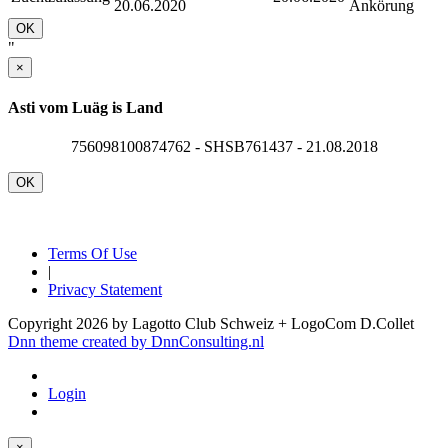
20.06.2020
Ankörung
OK
"
×
Asti vom Luäg is Land
756098100874762 - SHSB761437 - 21.08.2018
OK
Terms Of Use
|
Privacy Statement
Copyright 2026 by Lagotto Club Schweiz + LogoCom D.Collet
Dnn theme created by DnnConsulting.nl
Login
×