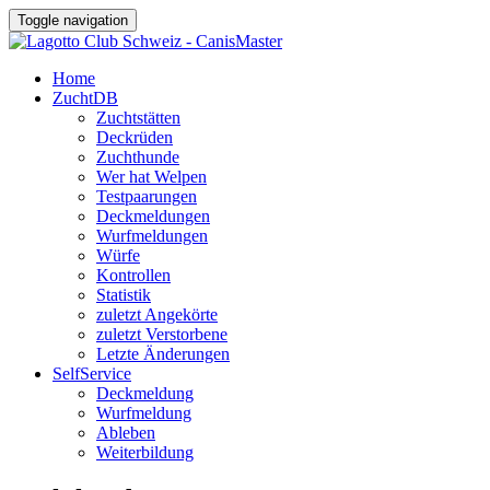
Toggle navigation
Home
ZuchtDB
Zuchtstätten
Deckrüden
Zuchthunde
Wer hat Welpen
Testpaarungen
Deckmeldungen
Wurfmeldungen
Würfe
Kontrollen
Statistik
zuletzt Angekörte
zuletzt Verstorbene
Letzte Änderungen
SelfService
Deckmeldung
Wurfmeldung
Ableben
Weiterbildung