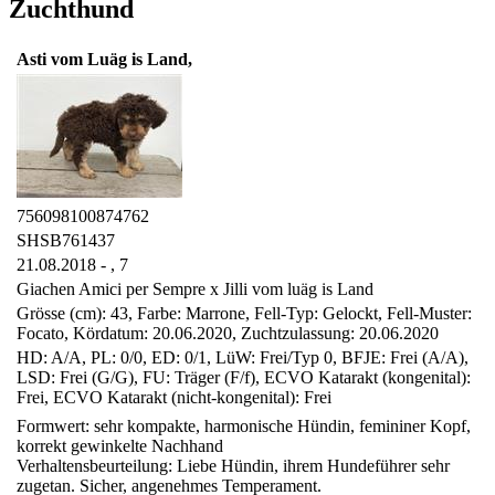
Zuchthund
Asti vom Luäg is Land,
756098100874762
SHSB761437
21.08.2018 - ,
7
Giachen Amici per Sempre x Jilli vom luäg is Land
Grösse (cm): 43, Farbe: Marrone, Fell-Typ: Gelockt, Fell-Muster:
Focato, Kördatum: 20.06.2020, Zuchtzulassung: 20.06.2020
HD: A/A, PL: 0/0, ED: 0/1, LüW: Frei/Typ 0, BFJE: Frei (A/A),
LSD: Frei (G/G), FU: Träger (F/f), ECVO Katarakt (kongenital):
Frei, ECVO Katarakt (nicht-kongenital): Frei
Formwert: sehr kompakte, harmonische Hündin, femininer Kopf,
korrekt gewinkelte Nachhand
Verhaltensbeurteilung: Liebe Hündin, ihrem Hundeführer sehr
zugetan. Sicher, angenehmes Temperament.