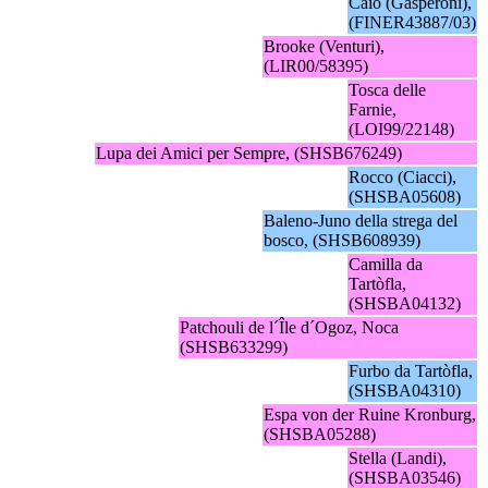
Caio (Gasperoni),
(FINER43887/03)
Brooke (Venturi),
(LIR00/58395)
Tosca delle
Farnie,
(LOI99/22148)
Lupa dei Amici per Sempre, (SHSB676249)
Rocco (Ciacci),
(SHSBA05608)
Baleno-Juno della strega del
bosco, (SHSB608939)
Camilla da
Tartòfla,
(SHSBA04132)
Patchouli de l´Île d´Ogoz, Noca
(SHSB633299)
Furbo da Tartòfla,
(SHSBA04310)
Espa von der Ruine Kronburg,
(SHSBA05288)
Stella (Landi),
(SHSBA03546)