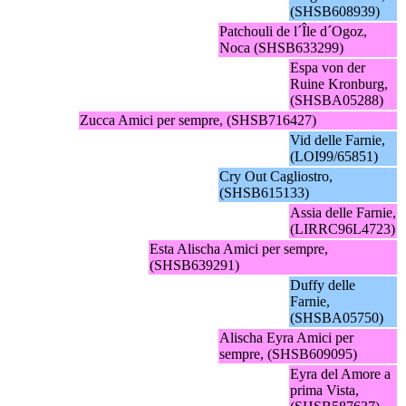
(SHSB608939)
Patchouli de l´Île d´Ogoz,
Noca (SHSB633299)
Espa von der
Ruine Kronburg,
(SHSBA05288)
Zucca Amici per sempre, (SHSB716427)
Vid delle Farnie,
(LOI99/65851)
Cry Out Cagliostro,
(SHSB615133)
Assia delle Farnie,
(LIRRC96L4723)
Esta Alischa Amici per sempre,
(SHSB639291)
Duffy delle
Farnie,
(SHSBA05750)
Alischa Eyra Amici per
sempre, (SHSB609095)
Eyra del Amore a
prima Vista,