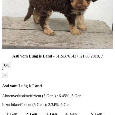
Asti vom Luäg is Land
- SHSB761437, 21.08.2018,
7
OK
"
×
Asti vom Luäg is Land
Ahnenverlustkoeffizient (5 Gen.) : 6.45% ,5.Gen
Inzuchtkoeffizient (5 Gen.): 2.34% ,5.Gen
1. Gen.
2. Gen.
3. Gen.
4. Gen.
5. Gen.