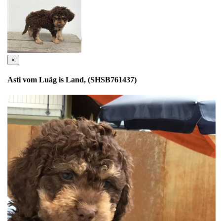
×
Asti vom Luäg is Land, (SHSB761437)