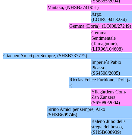
(S58855/2004)
Mintaka, (NHSB2741951)
Argo,
(LOIRC94L3234)
Gemma (Doria), (LOI08/27249)
Gemma
Sentimentale
(Tamagnone),
(LIR96/104608)
Giachen Amici per Sempre, (SHSB737775)
Imperie`s Pablo
Picasso,
(S64508/2005)
Riccias Felice Furbione, Troll (-
-)
Yllegårdens Com-
Zan Zanzera,
(S65080/2004)
Sirino Amici per sempre, Aiko
(SHSB699746)
Baleno-Juno della
strega del bosco,
(SHSB608939)