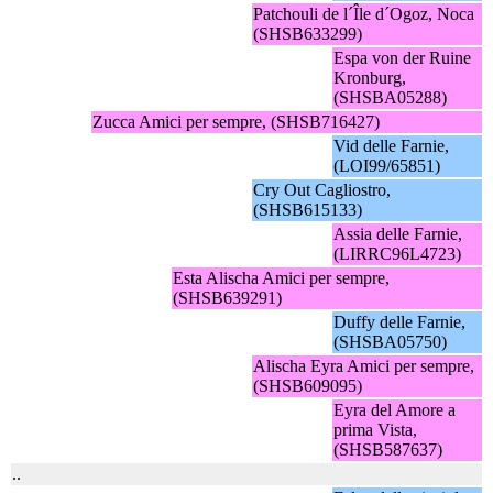
Patchouli de l´Île d´Ogoz, Noca
(SHSB633299)
Espa von der Ruine
Kronburg,
(SHSBA05288)
Zucca Amici per sempre, (SHSB716427)
Vid delle Farnie,
(LOI99/65851)
Cry Out Cagliostro,
(SHSB615133)
Assia delle Farnie,
(LIRRC96L4723)
Esta Alischa Amici per sempre,
(SHSB639291)
Duffy delle Farnie,
(SHSBA05750)
Alischa Eyra Amici per sempre,
(SHSB609095)
Eyra del Amore a
prima Vista,
(SHSB587637)
..