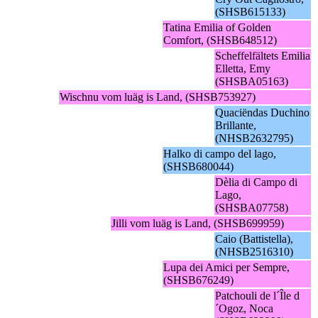
(SHSB615133)
Tatina Emilia of Golden
Comfort, (SHSB648512)
Scheffelfältets Emilia
Elletta, Emy
(SHSBA05163)
Wischnu vom luäg is Land, (SHSB753927)
Quaciëndas Duchino
Brillante,
(NHSB2632795)
Halko di campo del lago,
(SHSB680044)
Dèlia di Campo di
Lago,
(SHSBA07758)
Jilli vom luäg is Land, (SHSB699959)
Caio (Battistella),
(NHSB2516310)
Lupa dei Amici per Sempre,
(SHSB676249)
Patchouli de l´Île d
´Ogoz, Noca