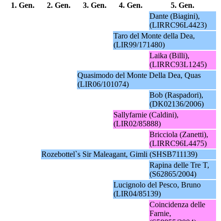
1. Gen.
2. Gen.
3. Gen.
4. Gen.
5. Gen.
Dante (Biagini),
(LIRRC96L4423)
Taro del Monte della Dea,
(LIR99/171480)
Laika (Billi),
(LIRRC93L1245)
Quasimodo del Monte Della Dea, Quas
(LIR06/101074)
Bob (Raspadori),
(DK02136/2006)
Sallyfarnie (Caldini),
(LIR02/85888)
Bricciola (Zanetti),
(LIRRC96L4475)
Rozebottel`s Sir Maleagant, Gimli (SHSB711139)
Rapina delle Tre T,
(S62865/2004)
Lucignolo del Pesco, Bruno
(LIR04/85139)
Coincidenza delle
Farnie,