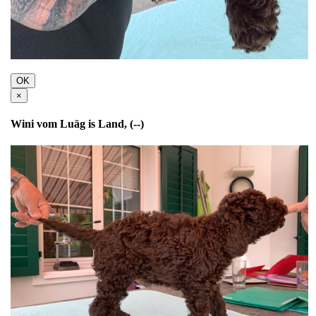
OK
×
Wini vom Luäg is Land, (--)