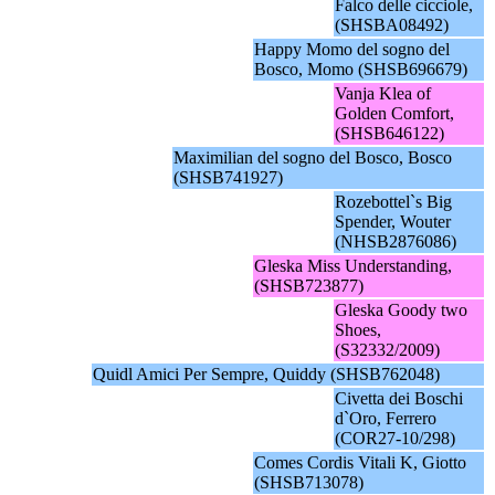
Falco delle cicciole,
(SHSBA08492)
Happy Momo del sogno del
Bosco, Momo (SHSB696679)
Vanja Klea of
Golden Comfort,
(SHSB646122)
Maximilian del sogno del Bosco, Bosco
(SHSB741927)
Rozebottel`s Big
Spender, Wouter
(NHSB2876086)
Gleska Miss Understanding,
(SHSB723877)
Gleska Goody two
Shoes,
(S32332/2009)
Quidl Amici Per Sempre, Quiddy (SHSB762048)
Civetta dei Boschi
d`Oro, Ferrero
(COR27-10/298)
Comes Cordis Vitali K, Giotto
(SHSB713078)