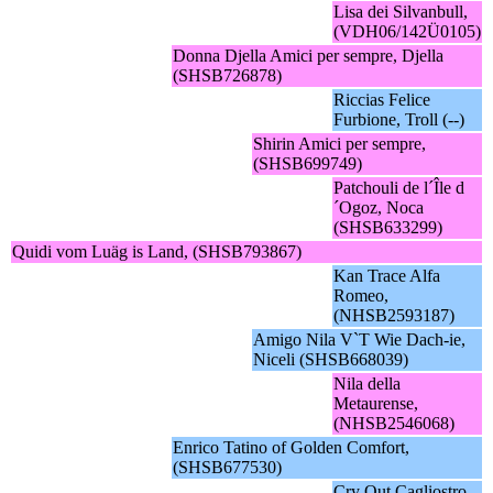
Lisa dei Silvanbull,
(VDH06/142Ü0105)
Donna Djella Amici per sempre, Djella
(SHSB726878)
Riccias Felice
Furbione, Troll (--)
Shirin Amici per sempre,
(SHSB699749)
Patchouli de l´Île d
´Ogoz, Noca
(SHSB633299)
Quidi vom Luäg is Land, (SHSB793867)
Kan Trace Alfa
Romeo,
(NHSB2593187)
Amigo Nila V`T Wie Dach-ie,
Niceli (SHSB668039)
Nila della
Metaurense,
(NHSB2546068)
Enrico Tatino of Golden Comfort,
(SHSB677530)
Cry Out Cagliostro,