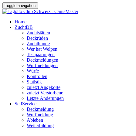
Toggle navigation
Home
ZuchtDB
Zuchtstätten
Deckrüden
Zuchthunde
Wer hat Welpen
Testpaarungen
Deckmeldungen
Wurfmeldungen
Würfe
Kontrollen
Statistik
zuletzt Angekörte
zuletzt Verstorbene
Letzte Änderungen
SelfService
Deckmeldung
Wurfmeldung
Ableben
Weiterbildung