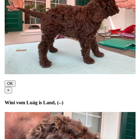
OK
×
Wini vom Luäg is Land, (--)