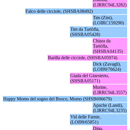
(LIRRC94L3282)
Falco delle cicciole, (SHSBA08492)
Tim (Zini),
(LOIRC159290)
Tim da Tartòfla,
(SHSBA05428)
Chiara da
Tartòfla,
(SHSBA04135)
Barilla delle cicciole, (SHSBA05974)
Dick (Zavagli),
(LOI99/76624)
Giada del Ginestreto,
(SHSBA05171)
Morine,
(LIRRC94L3557)
Happy Momo del sogno del Bosco, Momo (SHSB696679)
Apache (Landi),
(LIRRC94L3235)
Vid delle Farnie,
(LOI99/65851)
Dina,