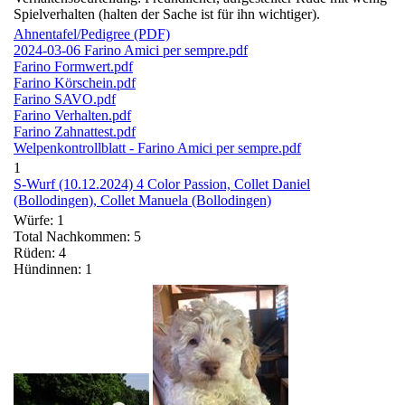
Spielverhalten (halten der Sache ist für ihn wichtiger).
Ahnentafel/Pedigree (PDF)
2024-03-06 Farino Amici per sempre.pdf
Farino Formwert.pdf
Farino Körschein.pdf
Farino SAVO.pdf
Farino Verhalten.pdf
Farino Zahnattest.pdf
Welpenkontrollblatt - Farino Amici per sempre.pdf
1
S-Wurf (10.12.2024) 4 Color Passion, Collet Daniel
(Bollodingen), Collet Manuela (Bollodingen)
Würfe: 1
Total Nachkommen: 5
Rüden: 4
Hündinnen: 1