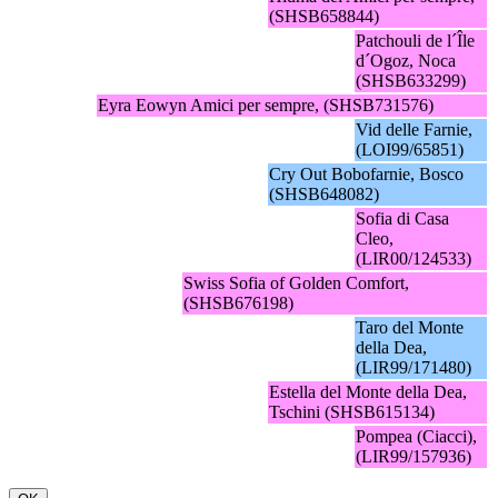
(SHSB658844)
Patchouli de l´Île
d´Ogoz, Noca
(SHSB633299)
Eyra Eowyn Amici per sempre, (SHSB731576)
Vid delle Farnie,
(LOI99/65851)
Cry Out Bobofarnie, Bosco
(SHSB648082)
Sofia di Casa
Cleo,
(LIR00/124533)
Swiss Sofia of Golden Comfort,
(SHSB676198)
Taro del Monte
della Dea,
(LIR99/171480)
Estella del Monte della Dea,
Tschini (SHSB615134)
Pompea (Ciacci),
(LIR99/157936)