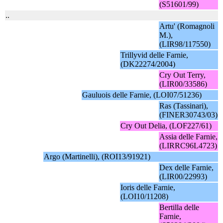
(S51601/99)
..
Artu' (Romagnoli
M.),
(LIR98/117550)
Trillyvid delle Farnie,
(DK22274/2004)
Cry Out Terry,
(LIR00/33586)
Gauluois delle Farnie, (LOI07/51236)
Ras (Tassinari),
(FINER30743/03)
Cry Out Delia, (LOF227/61)
Assia delle Farnie,
(LIRRC96L4723)
Argo (Martinelli), (ROI13/91921)
Dex delle Farnie,
(LIR00/22993)
Ioris delle Farnie,
(LOI10/11208)
Bertilla delle
Farnie,