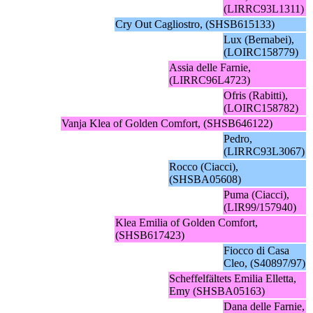
(LIRRC93L1311)
Cry Out Cagliostro, (SHSB615133)
Lux (Bernabei),
(LOIRC158779)
Assia delle Farnie,
(LIRRC96L4723)
Ofris (Rabitti),
(LOIRC158782)
Vanja Klea of Golden Comfort, (SHSB646122)
Pedro,
(LIRRC93L3067)
Rocco (Ciacci),
(SHSBA05608)
Puma (Ciacci),
(LIR99/157940)
Klea Emilia of Golden Comfort,
(SHSB617423)
Fiocco di Casa
Cleo, (S40897/97)
Scheffelfältets Emilia Elletta,
Emy (SHSBA05163)
Dana delle Farnie,