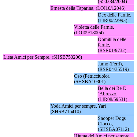
(S50384/2004)
Ernesta della Taparina, (LOI10/12046)
Dex delle Farnie,
(LIR00/22993)
Violetta delle Farnie,
(LOI09/18004)
Domitilla delle
farnie,
(RSR01/9732)
Lieta Amici per Sempre, (SHSB750206)
Jarno (Ferri),
(RSR04/35519)
Oso (Petricciuolo),
(SHSBA10301)
Bella dei Re D
´Abruzzo,
(LIR08/59531)
Yoda Amici per sempre, Yari
(SHSB715410)
Snooper Dogs
Ciocco,
(SHSBA07112)
Hiuma del Amici per sempre,