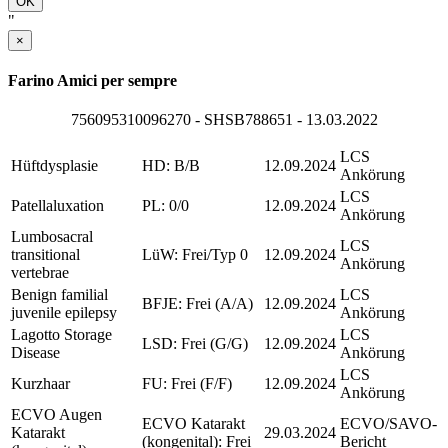
OK
"
×
Farino Amici per sempre
756095310096270 - SHSB788651 - 13.03.2022
LCS
Hüftdysplasie
HD: B/B
12.09.2024
Ankörung
LCS
Patellaluxation
PL: 0/0
12.09.2024
Ankörung
Lumbosacral
LCS
transitional
LüW: Frei/Typ 0
12.09.2024
Ankörung
vertebrae
Benign familial
LCS
BFJE: Frei (A/A)
12.09.2024
juvenile epilepsy
Ankörung
Lagotto Storage
LCS
LSD: Frei (G/G)
12.09.2024
Disease
Ankörung
LCS
Kurzhaar
FU: Frei (F/F)
12.09.2024
Ankörung
ECVO Augen
ECVO Katarakt
ECVO/SAVO-
Katarakt
29.03.2024
(kongenital): Frei
Bericht