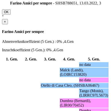
Farino Amici per sempre
- SHSB788651, 13.03.2022,
3
OK
"
×
Farino Amici per sempre
Ahnenverlustkoeffizient (5 Gen.) : 0% ,4.Gen
Inzuchtkoeffizient (5 Gen.): 0% ,4.Gen
1. Gen.
2. Gen.
3. Gen.
4. Gen.
5. Gen.
no data
Malck (Landi),
(LOIRC153820)
no data
Otello di Casa Cleo, (SHSBA06467)
Tango (Monis),
(LIRRC97L5673)
Dumbra (Bernardi),
(LIR00/70452)
Dumba,