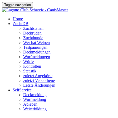
Toggle navigation
Home
ZuchtDB
Zuchtstätten
Deckrüden
Zuchthunde
Wer hat Welpen
Testpaarungen
Deckmeldungen
Wurfmeldungen
Würfe
Kontrollen
Statistik
zuletzt Angekörte
zuletzt Verstorbene
Letzte Änderungen
SelfService
Deckmeldung
Wurfmeldung
Ableben
Weiterbildung