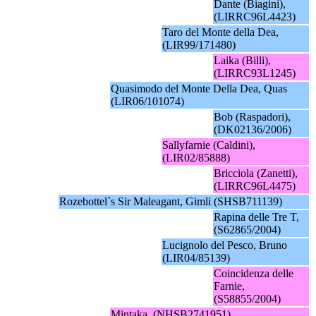
Dante (Biagini),
(LIRRC96L4423)
Taro del Monte della Dea,
(LIR99/171480)
Laika (Billi),
(LIRRC93L1245)
Quasimodo del Monte Della Dea, Quas
(LIR06/101074)
Bob (Raspadori),
(DK02136/2006)
Sallyfarnie (Caldini),
(LIR02/85888)
Bricciola (Zanetti),
(LIRRC96L4475)
Rozebottel`s Sir Maleagant, Gimli (SHSB711139)
Rapina delle Tre T,
(S62865/2004)
Lucignolo del Pesco, Bruno
(LIR04/85139)
Coincidenza delle
Farnie,
(S58855/2004)
Mintaka, (NHSB2741951)