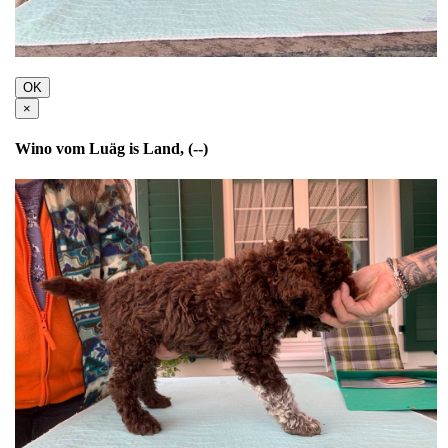
OK
×
Wino vom Luäg is Land, (--)