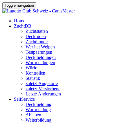
Toggle navigation
Home
ZuchtDB
Zuchtstätten
Deckrüden
Zuchthunde
Wer hat Welpen
Testpaarungen
Deckmeldungen
Wurfmeldungen
Würfe
Kontrollen
Statistik
zuletzt Angekörte
zuletzt Verstorbene
Letzte Änderungen
SelfService
Deckmeldung
Wurfmeldung
Ableben
Weiterbildung