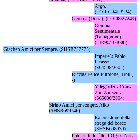
Argo,
(LOIRC94L3234)
Gemma (Doria), (LOI08/27249)
Gemma
Sentimentale
(Tamagnone),
(LIR96/104608)
Giachen Amici per Sempre, (SHSB737775)
Imperie`s Pablo
Picasso,
(S64508/2005)
Riccias Felice Furbione, Troll (-
-)
Yllegårdens Com-
Zan Zanzera,
(S65080/2004)
Sirino Amici per sempre, Aiko
(SHSB699746)
Baleno-Juno della
strega del bosco,
(SHSB608939)
Patchouli de l´Île d´Ogoz, Noca