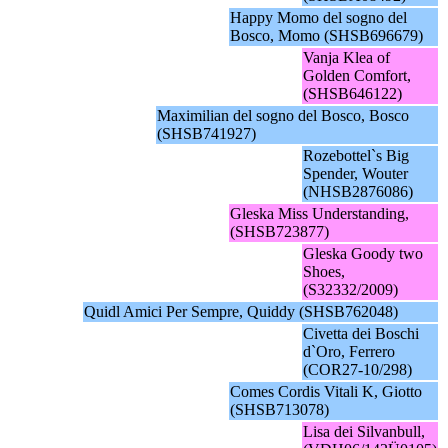
Happy Momo del sogno del
Bosco, Momo (SHSB696679)
Vanja Klea of
Golden Comfort,
(SHSB646122)
Maximilian del sogno del Bosco, Bosco
(SHSB741927)
Rozebottel`s Big
Spender, Wouter
(NHSB2876086)
Gleska Miss Understanding,
(SHSB723877)
Gleska Goody two
Shoes,
(S32332/2009)
Quidl Amici Per Sempre, Quiddy (SHSB762048)
Civetta dei Boschi
d`Oro, Ferrero
(COR27-10/298)
Comes Cordis Vitali K, Giotto
(SHSB713078)
Lisa dei Silvanbull,