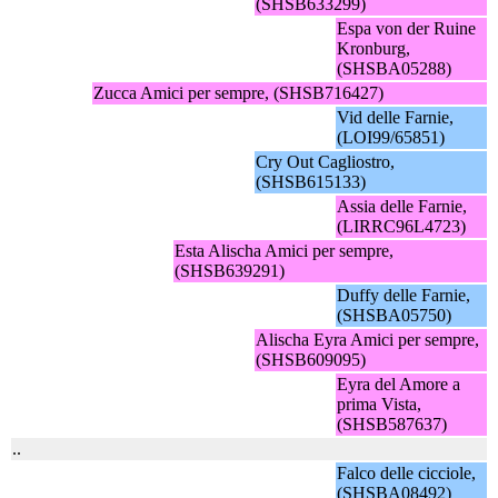
(SHSB633299)
Espa von der Ruine
Kronburg,
(SHSBA05288)
Zucca Amici per sempre, (SHSB716427)
Vid delle Farnie,
(LOI99/65851)
Cry Out Cagliostro,
(SHSB615133)
Assia delle Farnie,
(LIRRC96L4723)
Esta Alischa Amici per sempre,
(SHSB639291)
Duffy delle Farnie,
(SHSBA05750)
Alischa Eyra Amici per sempre,
(SHSB609095)
Eyra del Amore a
prima Vista,
(SHSB587637)
..
Falco delle cicciole,
(SHSBA08492)