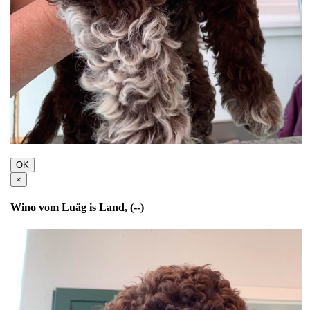
OK
×
Wino vom Luäg is Land, (--)