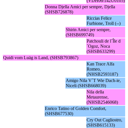
(VDH06/142Ü0105)
Donna Djella Amici per sempre, Djella
(SHSB726878)
Riccias Felice
Furbione, Troll (--)
Shirin Amici per sempre,
(SHSB699749)
Patchouli de l´Île d
´Ogoz, Noca
(SHSB633299)
Quidi vom Luäg is Land, (SHSB793867)
Kan Trace Alfa
Romeo,
(NHSB2593187)
Amigo Nila V`T Wie Dach-ie,
Niceli (SHSB668039)
Nila della
Metaurense,
(NHSB2546068)
Enrico Tatino of Golden Comfort,
(SHSB677530)
Cry Out Cagliostro,
(SHSB615133)