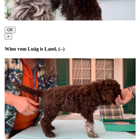
OK
×
Wino vom Luäg is Land, (--)