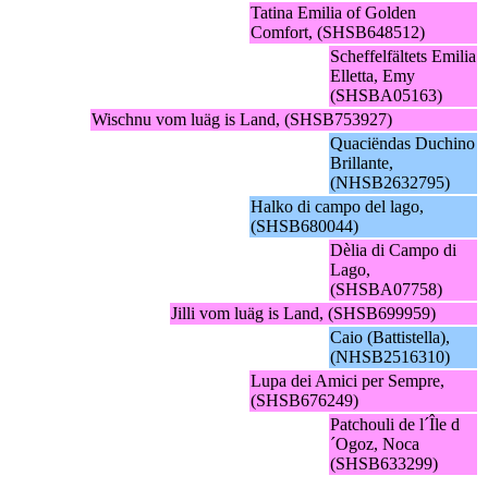
Tatina Emilia of Golden
Comfort, (SHSB648512)
Scheffelfältets Emilia
Elletta, Emy
(SHSBA05163)
Wischnu vom luäg is Land, (SHSB753927)
Quaciëndas Duchino
Brillante,
(NHSB2632795)
Halko di campo del lago,
(SHSB680044)
Dèlia di Campo di
Lago,
(SHSBA07758)
Jilli vom luäg is Land, (SHSB699959)
Caio (Battistella),
(NHSB2516310)
Lupa dei Amici per Sempre,
(SHSB676249)
Patchouli de l´Île d
´Ogoz, Noca
(SHSB633299)