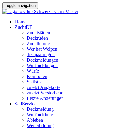
Toggle navigation
Home
ZuchtDB
Zuchtstätten
Deckrüden
Zuchthunde
Wer hat Welpen
Testpaarungen
Deckmeldungen
Wurfmeldungen
Würfe
Kontrollen
Statistik
zuletzt Angekörte
zuletzt Verstorbene
Letzte Änderungen
SelfService
Deckmeldung
Wurfmeldung
Ableben
Weiterbildung