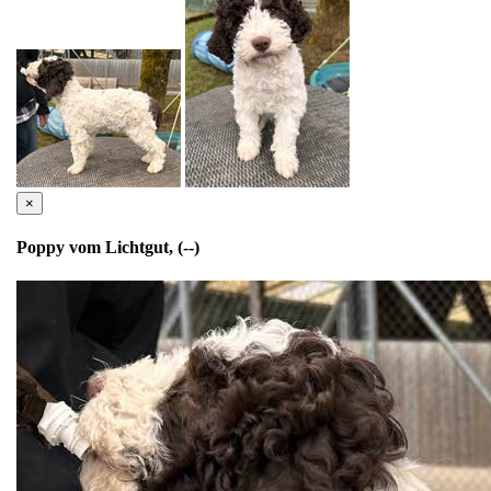
×
Poppy vom Lichtgut, (--)