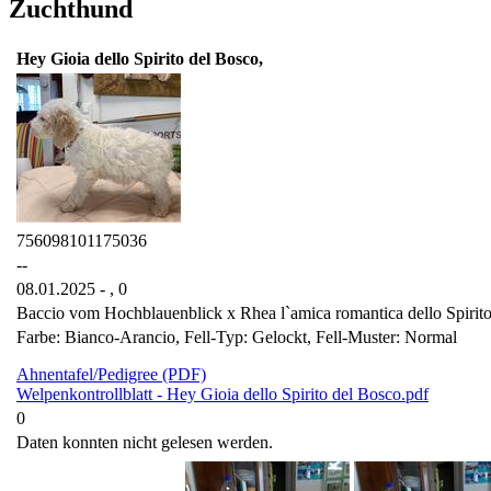
Zuchthund
Hey Gioia dello Spirito del Bosco,
756098101175036
--
08.01.2025 - ,
0
Baccio vom Hochblauenblick x Rhea l`amica romantica dello Spirit
Farbe: Bianco-Arancio, Fell-Typ: Gelockt, Fell-Muster: Normal
Ahnentafel/Pedigree (PDF)
Welpenkontrollblatt - Hey Gioia dello Spirito del Bosco.pdf
0
Daten konnten nicht gelesen werden.