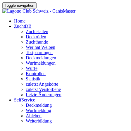
Toggle navigation
Home
ZuchtDB
Zuchtstätten
Deckrüden
Zuchthunde
Wer hat Welpen
Testpaarungen
Deckmeldungen
Wurfmeldungen
Würfe
Kontrollen
Statistik
zuletzt Angekörte
zuletzt Verstorbene
Letzte Änderungen
SelfService
Deckmeldung
Wurfmeldung
Ableben
Weiterbildung