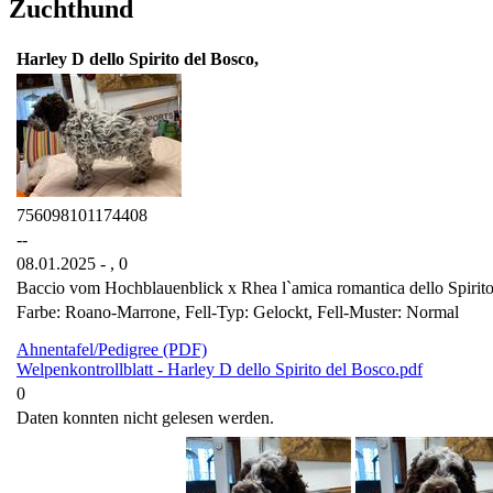
Zuchthund
Harley D dello Spirito del Bosco,
756098101174408
--
08.01.2025 - ,
0
Baccio vom Hochblauenblick x Rhea l`amica romantica dello Spirit
Farbe: Roano-Marrone, Fell-Typ: Gelockt, Fell-Muster: Normal
Ahnentafel/Pedigree (PDF)
Welpenkontrollblatt - Harley D dello Spirito del Bosco.pdf
0
Daten konnten nicht gelesen werden.