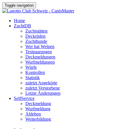
Toggle navigation
Home
ZuchtDB
Zuchtstätten
Deckrüden
Zuchthunde
Wer hat Welpen
Testpaarungen
Deckmeldungen
Wurfmeldungen
Würfe
Kontrollen
Statistik
zuletzt Angekörte
zuletzt Verstorbene
Letzte Änderungen
SelfService
Deckmeldung
Wurfmeldung
Ableben
Weiterbildung