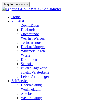
Toggle navigation
Home
ZuchtDB
Zuchtstätten
Deckrüden
Zuchthunde
Wer hat Welpen
Testpaarungen
Deckmeldungen
Wurfmeldungen
Würfe
Kontrollen
Statistik
zuletzt Angekörte
zuletzt Verstorbene
Letzte Änderungen
SelfService
Deckmeldung
Wurfmeldung
Ableben
Weiterbildung