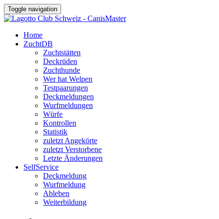
Toggle navigation
Home
ZuchtDB
Zuchtstätten
Deckrüden
Zuchthunde
Wer hat Welpen
Testpaarungen
Deckmeldungen
Wurfmeldungen
Würfe
Kontrollen
Statistik
zuletzt Angekörte
zuletzt Verstorbene
Letzte Änderungen
SelfService
Deckmeldung
Wurfmeldung
Ableben
Weiterbildung