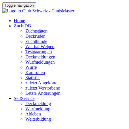
Toggle navigation
Home
ZuchtDB
Zuchtstätten
Deckrüden
Zuchthunde
Wer hat Welpen
Testpaarungen
Deckmeldungen
Wurfmeldungen
Würfe
Kontrollen
Statistik
zuletzt Angekörte
zuletzt Verstorbene
Letzte Änderungen
SelfService
Deckmeldung
Wurfmeldung
Ableben
Weiterbildung