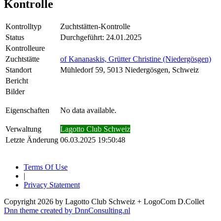
Kontrolle
Kontrolltyp
Zuchtstätten-Kontrolle
Status
Durchgeführt: 24.01.2025
Kontrolleure
Zuchtstätte
of Kananaskis, Grütter Christine (Niedergösgen)
Standort
Mühledorf 59, 5013 Niedergösgen, Schweiz
Bericht
Bilder
Eigenschaften
No data available.
Verwaltung
Lagotto Club Schweiz
Letzte Änderung
06.03.2025 19:50:48
Terms Of Use
|
Privacy Statement
Copyright 2026 by Lagotto Club Schweiz + LogoCom D.Collet
Dnn theme created by DnnConsulting.nl