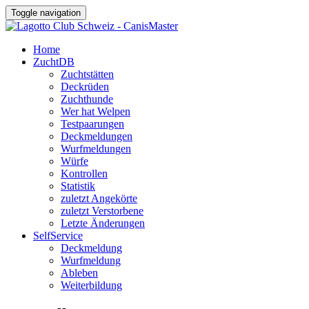
Toggle navigation
Home
ZuchtDB
Zuchtstätten
Deckrüden
Zuchthunde
Wer hat Welpen
Testpaarungen
Deckmeldungen
Wurfmeldungen
Würfe
Kontrollen
Statistik
zuletzt Angekörte
zuletzt Verstorbene
Letzte Änderungen
SelfService
Deckmeldung
Wurfmeldung
Ableben
Weiterbildung