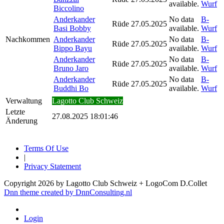
available.
Wurf
Biccolino
Anderkander
No data
B-
Rüde
27.05.2025
Basi Bobby
available.
Wurf
Nachkommen
Anderkander
No data
B-
Rüde
27.05.2025
Bippo Bayu
available.
Wurf
Anderkander
No data
B-
Rüde
27.05.2025
Bruno Jaro
available.
Wurf
Anderkander
No data
B-
Rüde
27.05.2025
Buddhi Bo
available.
Wurf
Verwaltung
Lagotto Club Schweiz
Letzte
27.08.2025 18:01:46
Änderung
Terms Of Use
|
Privacy Statement
Copyright 2026 by Lagotto Club Schweiz + LogoCom D.Collet
Dnn theme created by DnnConsulting.nl
Login