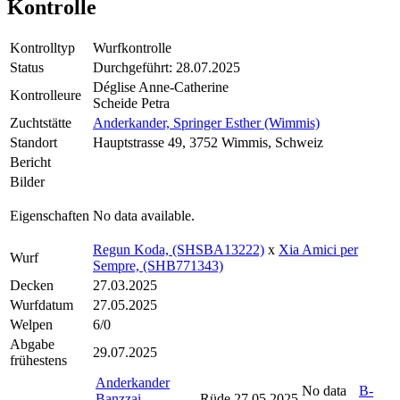
Kontrolle
Kontrolltyp
Wurfkontrolle
Status
Durchgeführt: 28.07.2025
Déglise Anne-Catherine
Kontrolleure
Scheide Petra
Zuchtstätte
Anderkander, Springer Esther (Wimmis)
Standort
Hauptstrasse 49, 3752 Wimmis, Schweiz
Bericht
Bilder
Eigenschaften
No data available.
Regun Koda, (SHSBA13222)
x
Xia Amici per
Wurf
Sempre, (SHB771343)
Decken
27.03.2025
Wurfdatum
27.05.2025
Welpen
6/0
Abgabe
29.07.2025
frühestens
Anderkander
No data
B-
Banzzai
Rüde
27.05.2025